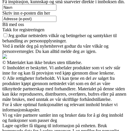
Få inspirasjon, kunnskap og små snarveier direkte i innboksen din.
Skriv inn e-posten din her
Bli med oss
Takk for registreringen
Jeg godtar nettstedets vilkår og betingelser og samtykker til
behandling av personopplysninger.
Ved å melde deg på nyhetsbrevet godtar du våre vilkår og
personvernregler. Du kan alltid melde deg av igjen.
© Materialet kan ikke brukes uten tillatelse.
© Innholdet er beskyttet. Vi anbefaler produkter som vi selv står
inne for og kan få provisjon ved kjøp gjennom disse lenkene.
© Alle rettigheter forbeholdt. Vi kan tjene en del av salget fra
produkter kjøpt gjennom nettstedet vårt som en del av våre
tilknyttede partnerskap med forhandlere. Materialet på denne siden
kan ikke reproduseres, distribueres, overføres, bufres eller på annen
måte brukes, med unntak av vår skriftlige forhåndstillatelse.
For å sikre optimal funksjonalitet og relevant innhold bruker vi
informasjonskapsler.
Vi og våre partnere samler inn og bruker data for å gi deg innhold
og funksjoner som passer deg
Lagre og/eller få tilgang til informasjon på enheten. Bruk
begrensede data for å velge annonser. Lag profiler for personlig