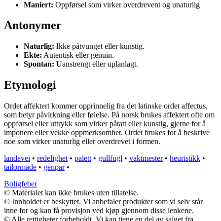
Maniert:
Oppførsel som virker overdrevent og unaturlig
Antonymer
Naturlig:
Ikke påtvunget eller kunstig.
Ekte:
Autentisk eller genuin.
Spontan:
Uanstrengt eller uplanlagt.
Etymologi
Ordet affektert kommer opprinnelig fra det latinske ordet affectus,
som betyr påvirkning eller følelse. På norsk brukes affektert ofte om
oppførsel eller uttrykk som virker påtatt eller kunstig, gjerne for å
imponere eller vekke oppmerksomhet. Ordet brukes for å beskrive
noe som virker unaturlig eller overdrevet i formen.
landevei
•
redelighet
•
palett
•
gullfugl
•
vaktmester
•
heuristikk
•
tailormade
•
genpar
•
Boligfeber
© Materialet kan ikke brukes uten tillatelse.
© Innholdet er beskyttet. Vi anbefaler produkter som vi selv står
inne for og kan få provisjon ved kjøp gjennom disse lenkene.
© Alle rettigheter forbeholdt. Vi kan tjene en del av salget fra