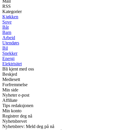
Mail
RSS
Kategorier
Kjøkken
Sove
Båt
Barn
Arbeid
Utendørs
Bil
Snekker
Energi
Elektrisitet
Bli kjent med oss
Beskjed
Mediesett
Forfremmelse
Min side
Nyheter e-post
Affiliate
Tips redaksjonen
Min konto
Registrer deg nå
Nyhetsbrevet
Nyhetsbrev: Meld deg på nå