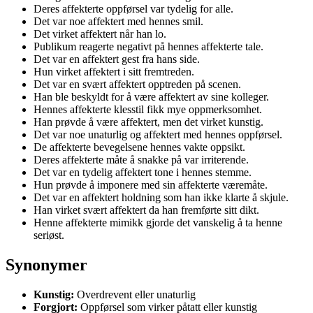
Deres affekterte oppførsel var tydelig for alle.
Det var noe affektert med hennes smil.
Det virket affektert når han lo.
Publikum reagerte negativt på hennes affekterte tale.
Det var en affektert gest fra hans side.
Hun virket affektert i sitt fremtreden.
Det var en svært affektert opptreden på scenen.
Han ble beskyldt for å være affektert av sine kolleger.
Hennes affekterte klesstil fikk mye oppmerksomhet.
Han prøvde å være affektert, men det virket kunstig.
Det var noe unaturlig og affektert med hennes oppførsel.
De affekterte bevegelsene hennes vakte oppsikt.
Deres affekterte måte å snakke på var irriterende.
Det var en tydelig affektert tone i hennes stemme.
Hun prøvde å imponere med sin affekterte væremåte.
Det var en affektert holdning som han ikke klarte å skjule.
Han virket svært affektert da han fremførte sitt dikt.
Henne affekterte mimikk gjorde det vanskelig å ta henne
seriøst.
Synonymer
Kunstig:
Overdrevent eller unaturlig
Forgjort:
Oppførsel som virker påtatt eller kunstig