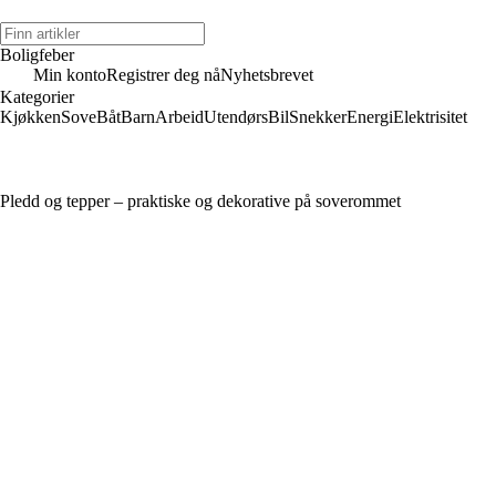
Boligfeber
Min konto
Registrer deg nå
Nyhetsbrevet
Kategorier
Kjøkken
Sove
Båt
Barn
Arbeid
Utendørs
Bil
Snekker
Energi
Elektrisitet
Pledd og tepper – praktiske og dekorative på soverommet