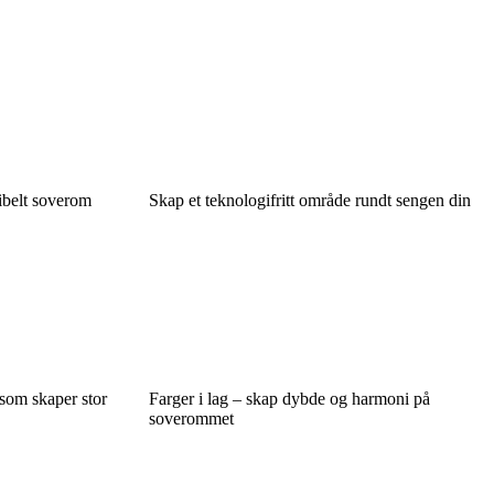
sibelt soverom
Skap et teknologifritt område rundt sengen din
som skaper stor
Farger i lag – skap dybde og harmoni på
soverommet