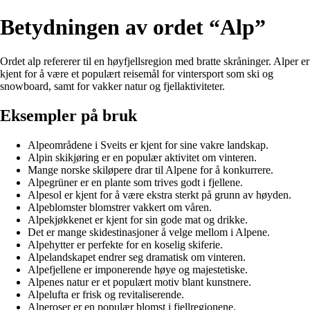
Betydningen av ordet “Alp”
Ordet alp refererer til en høyfjellsregion med bratte skråninger. Alper er
kjent for å være et populært reisemål for vintersport som ski og
snowboard, samt for vakker natur og fjellaktiviteter.
Eksempler på bruk
Alpeområdene i Sveits er kjent for sine vakre landskap.
Alpin skikjøring er en populær aktivitet om vinteren.
Mange norske skiløpere drar til Alpene for å konkurrere.
Alpegrüner er en plante som trives godt i fjellene.
Alpesol er kjent for å være ekstra sterkt på grunn av høyden.
Alpeblomster blomstrer vakkert om våren.
Alpekjøkkenet er kjent for sin gode mat og drikke.
Det er mange skidestinasjoner å velge mellom i Alpene.
Alpehytter er perfekte for en koselig skiferie.
Alpelandskapet endrer seg dramatisk om vinteren.
Alpefjellene er imponerende høye og majestetiske.
Alpenes natur er et populært motiv blant kunstnere.
Alpelufta er frisk og revitaliserende.
Alperoser er en populær blomst i fjellregionene.