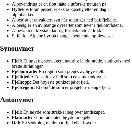
Alpevandring er en flott måte å utforske naturen på.
Hyttekos foran peisen er ekstra koselig etter en dag i
alpinbakken.
Alpeglør er et vakkert syn når solen går ned bak fjellene.
Alpeelg er en av mange dyrearter som lever i fjellområdene.
Alpevann er krystallklart og forfriskende å drikke.
Skiferie i Alpene byr på mange spennende opplevelser.
Synonymer
Fjell:
Et høyt og storslagent naturlig landområde, vanligvis med
bratte skråninger.
Fjellområde:
En region som preges av høye fjell.
Fjellkjede:
En serie av fjell som er sammenknyttet.
Fjelltopp:
Det høyeste punktet på et fjell.
Fjellregion:
Et område som er preget av mange fjell.
Antonymer
Fjell:
En høyde som strekker seg over landskapet.
Flatmark:
Et område uten høydeforskjeller.
Dal:
En senkning mellom to fjell eller høyder.