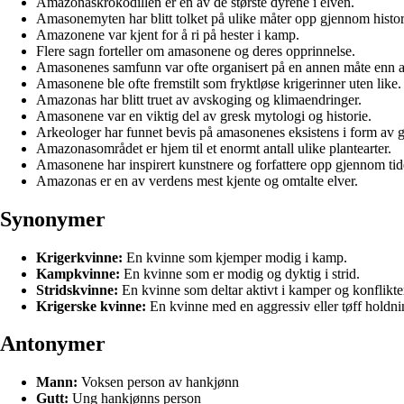
Amazonaskrokodillen er en av de største dyrene i elven.
Amasonemyten har blitt tolket på ulike måter opp gjennom histor
Amazonene var kjent for å ri på hester i kamp.
Flere sagn forteller om amasonene og deres opprinnelse.
Amasonenes samfunn var ofte organisert på en annen måte enn 
Amasonene ble ofte fremstilt som fryktløse krigerinner uten like.
Amazonas har blitt truet av avskoging og klimaendringer.
Amasonene var en viktig del av gresk mytologi og historie.
Arkeologer har funnet bevis på amasonenes eksistens i form av 
Amazonasområdet er hjem til et enormt antall ulike plantearter.
Amasonene har inspirert kunstnere og forfattere opp gjennom tid
Amazonas er en av verdens mest kjente og omtalte elver.
Synonymer
Krigerkvinne:
En kvinne som kjemper modig i kamp.
Kampkvinne:
En kvinne som er modig og dyktig i strid.
Stridskvinne:
En kvinne som deltar aktivt i kamper og konflikte
Krigerske kvinne:
En kvinne med en aggressiv eller tøff holdning
Antonymer
Mann:
Voksen person av hankjønn
Gutt:
Ung hankjønns person