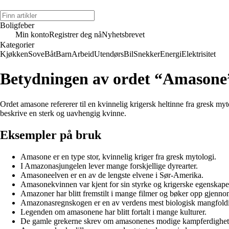
Boligfeber
Min konto
Registrer deg nå
Nyhetsbrevet
Kategorier
Kjøkken
Sove
Båt
Barn
Arbeid
Utendørs
Bil
Snekker
Energi
Elektrisitet
Betydningen av ordet “Amasone
Ordet amasone refererer til en kvinnelig krigersk heltinne fra gresk my
beskrive en sterk og uavhengig kvinne.
Eksempler på bruk
Amasone er en type stor, kvinnelig kriger fra gresk mytologi.
I Amazonasjungelen lever mange forskjellige dyrearter.
Amasoneelven er en av de lengste elvene i Sør-Amerika.
Amasonekvinnen var kjent for sin styrke og krigerske egenskape
Amazoner har blitt fremstilt i mange filmer og bøker opp gjennom
Amazonasregnskogen er en av verdens mest biologisk mangfold
Legenden om amasonene har blitt fortalt i mange kulturer.
De gamle grekerne skrev om amasonenes modige kampferdighet