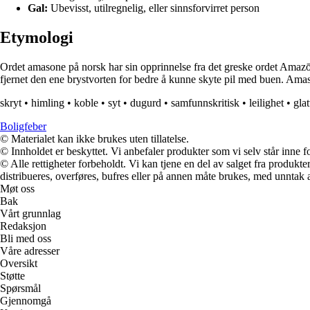
Gal:
Ubevisst, utilregnelig, eller sinnsforvirret person
Etymologi
Ordet amasone på norsk har sin opprinnelse fra det greske ordet Amazōn
fjernet den ene brystvorten for bedre å kunne skyte pil med buen. Ama
skryt
•
himling
•
koble
•
syt
•
dugurd
•
samfunnskritisk
•
leilighet
•
glat
Boligfeber
© Materialet kan ikke brukes uten tillatelse.
© Innholdet er beskyttet. Vi anbefaler produkter som vi selv står inne 
© Alle rettigheter forbeholdt. Vi kan tjene en del av salget fra produk
distribueres, overføres, bufres eller på annen måte brukes, med unntak av
Møt oss
Bak
Vårt grunnlag
Redaksjon
Bli med oss
Våre adresser
Oversikt
Støtte
Spørsmål
Gjennomgå