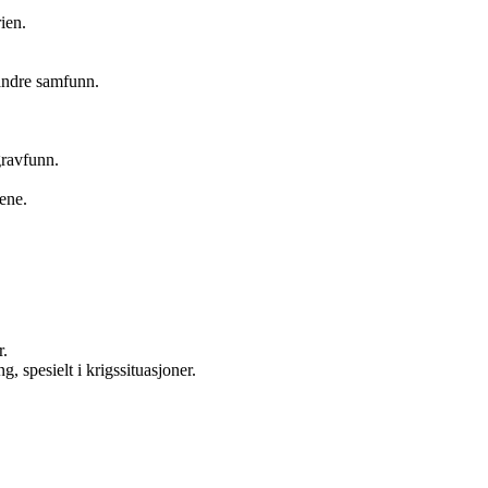
ien.
andre samfunn.
gravfunn.
ene.
r.
, spesielt i krigssituasjoner.