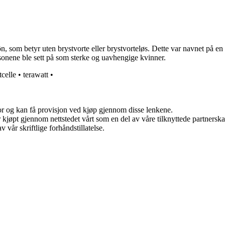
, som betyr uten brystvorte eller brystvorteløs. Dette var navnet på e
sonene ble sett på som sterke og uavhengige kvinner.
tcelle
•
terawatt
•
for og kan få provisjon ved kjøp gjennom disse lenkene.
ter kjøpt gjennom nettstedet vårt som en del av våre tilknyttede partner
 vår skriftlige forhåndstillatelse.