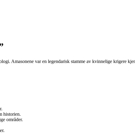
”
tologi. Amasonene var en legendarisk stamme av kvinnelige krigere kjent
r.
 historien.
ige områder.
er.