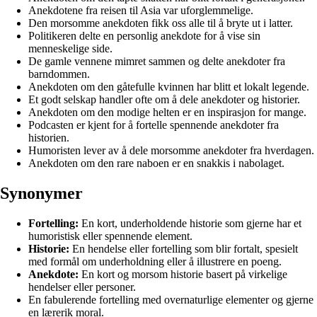
Anekdotene fra reisen til Asia var uforglemmelige.
Den morsomme anekdoten fikk oss alle til å bryte ut i latter.
Politikeren delte en personlig anekdote for å vise sin
menneskelige side.
De gamle vennene mimret sammen og delte anekdoter fra
barndommen.
Anekdoten om den gåtefulle kvinnen har blitt et lokalt legende.
Et godt selskap handler ofte om å dele anekdoter og historier.
Anekdoten om den modige helten er en inspirasjon for mange.
Podcasten er kjent for å fortelle spennende anekdoter fra
historien.
Humoristen lever av å dele morsomme anekdoter fra hverdagen.
Anekdoten om den rare naboen er en snakkis i nabolaget.
Synonymer
Fortelling:
En kort, underholdende historie som gjerne har et
humoristisk eller spennende element.
Historie:
En hendelse eller fortelling som blir fortalt, spesielt
med formål om underholdning eller å illustrere en poeng.
Anekdote:
En kort og morsom historie basert på virkelige
hendelser eller personer.
En fabulerende fortelling med overnaturlige elementer og gjerne
en lærerik moral.