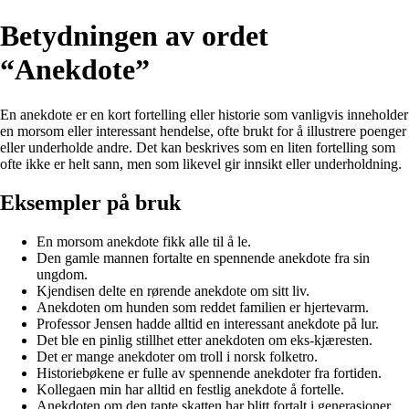
Betydningen av ordet
“Anekdote”
En anekdote er en kort fortelling eller historie som vanligvis inneholder
en morsom eller interessant hendelse, ofte brukt for å illustrere poenger
eller underholde andre. Det kan beskrives som en liten fortelling som
ofte ikke er helt sann, men som likevel gir innsikt eller underholdning.
Eksempler på bruk
En morsom anekdote fikk alle til å le.
Den gamle mannen fortalte en spennende anekdote fra sin
ungdom.
Kjendisen delte en rørende anekdote om sitt liv.
Anekdoten om hunden som reddet familien er hjertevarm.
Professor Jensen hadde alltid en interessant anekdote på lur.
Det ble en pinlig stillhet etter anekdoten om eks-kjæresten.
Det er mange anekdoter om troll i norsk folketro.
Historiebøkene er fulle av spennende anekdoter fra fortiden.
Kollegaen min har alltid en festlig anekdote å fortelle.
Anekdoten om den tapte skatten har blitt fortalt i generasjoner.