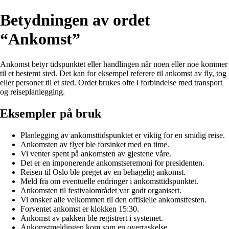
Betydningen av ordet
“Ankomst”
Ankomst betyr tidspunktet eller handlingen når noen eller noe kommer
til et bestemt sted. Det kan for eksempel referere til ankomst av fly, tog
eller personer til et sted. Ordet brukes ofte i forbindelse med transport
og reiseplanlegging.
Eksempler på bruk
Planlegging av ankomsttidspunktet er viktig for en smidig reise.
Ankomsten av flyet ble forsinket med en time.
Vi venter spent på ankomsten av gjestene våre.
Det er en imponerende ankomstseremoni for presidenten.
Reisen til Oslo ble preget av en behagelig ankomst.
Meld fra om eventuelle endringer i ankomsttidspunktet.
Ankomsten til festivalområdet var godt organisert.
Vi ønsker alle velkommen til den offisielle ankomstfesten.
Forventet ankomst er klokken 15:30.
Ankomst av pakken ble registrert i systemet.
Ankomstmeldingen kom som en overraskelse.