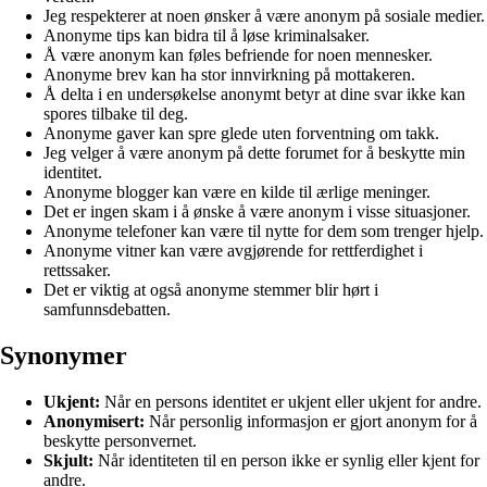
Jeg respekterer at noen ønsker å være anonym på sosiale medier.
Anonyme tips kan bidra til å løse kriminalsaker.
Å være anonym kan føles befriende for noen mennesker.
Anonyme brev kan ha stor innvirkning på mottakeren.
Å delta i en undersøkelse anonymt betyr at dine svar ikke kan
spores tilbake til deg.
Anonyme gaver kan spre glede uten forventning om takk.
Jeg velger å være anonym på dette forumet for å beskytte min
identitet.
Anonyme blogger kan være en kilde til ærlige meninger.
Det er ingen skam i å ønske å være anonym i visse situasjoner.
Anonyme telefoner kan være til nytte for dem som trenger hjelp.
Anonyme vitner kan være avgjørende for rettferdighet i
rettssaker.
Det er viktig at også anonyme stemmer blir hørt i
samfunnsdebatten.
Synonymer
Ukjent:
Når en persons identitet er ukjent eller ukjent for andre.
Anonymisert:
Når personlig informasjon er gjort anonym for å
beskytte personvernet.
Skjult:
Når identiteten til en person ikke er synlig eller kjent for
andre.