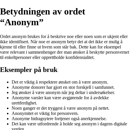
Betydningen av ordet
“Anonym”
Ordet anonym brukes for å beskrive noe eller noen som er ukjent eller
ikke identifisert. Når noe er anonym betyr det at det ikke er mulig å
kjenne til eller finne ut hvem som står bak. Dette kan for eksempel
være relevant i sammenhenger der man ønsker å beskytte personvernet
til enkeltpersoner eller opprettholde konfidensialitet.
Eksempler på bruk
Det er viktig å respektere ønsket om å være anonym.
Anonyme donorer har gjort en stor forskjell i samfunnet.
Jeg ønsker å være anonym når jeg deltar i undersøkelser.
Anonyme varsler kan være avgjørende for å avdekke
urettferdighet.
Noen ganger er det tryggest å være anonym på nettet.
Anonymitet er viktig for personvern.
Anonyme bidragsytere fortjener også anerkjennelse.
Det kan være utfordrende å holde seg anonym i dagens digitale
verden.