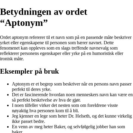
Betydningen av ordet
“Aptonym”
Ordet aptonym refererer til et navn som på en passende måte beskriver
yrket eller egenskapene til personen som bærer navnet. Dette
fenomenet kan oppleves som en slags treffende navnevalg som
reflekterer personens egenskaper eller yrke på en humoristisk eller
ironisk måte.
Eksempler på bruk
Aptonym er et begrep som beskriver når en persons navn passer
perfekt til deres yrke.
Det er fascinerende hvordan noen menneskers navn kan være en
så perfekt beskrivelse av hva de gjør.
I noen tilfeller virker det nesten som om foreldrene visste
nøyaktig hva personen kom til å bli.
Jeg kjenner en lege som heter Dr. Helseth, og det kunne virkelig
ikke passet bedre.
En venn av meg heter Baker, og selvfølgelig jobber han som
baker.