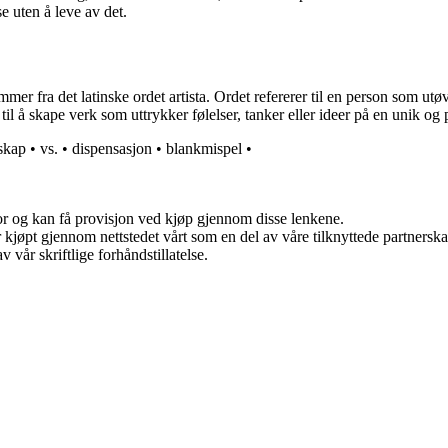
e uten å leve av det.
mmer fra det latinske ordet artista. Ordet refererer til en person som ut
il å skape verk som uttrykker følelser, tanker eller ideer på en unik og 
skap
•
vs.
•
dispensasjon
•
blankmispel
•
for og kan få provisjon ved kjøp gjennom disse lenkene.
ter kjøpt gjennom nettstedet vårt som en del av våre tilknyttede partner
 vår skriftlige forhåndstillatelse.