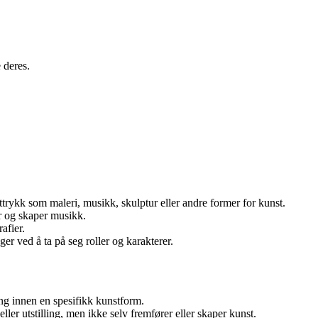
.
 deres.
rykk som maleri, musikk, skulptur eller andre former for kunst.
r og skaper musikk.
afier.
ger ved å ta på seg roller og karakterer.
ing innen en spesifikk kunstform.
ller utstilling, men ikke selv fremfører eller skaper kunst.