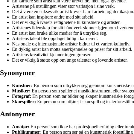
En karriere som artist kan være krevende, men også givende.
Artistene på utstillingen viser stor variasjon i sine verk.
Det å være en suksessrik artist krever hardt arbeid og dedikasjon
En artist kan inspirere andre med sitt arbeid.
Det er viktig å ivareta rettighetene til kunstnere og artister.
Artistenes lidenskap for sitt håndverk skinner igjennom i verkene
En artist kan bruke ulike medier for å uttrykke seg.
Artistens talent ble oppdaget tidlig i karrieren.
Nasjonale og internasjonale artister bidrar til et variert kulturliv.
En dyktig artist kan motta anerkjennelse og priser for sitt arbeid.
Artistens kreativitet kjenner ingen grenser.
Det er viktig å støtte opp om unge talenter og lovende artister.
Synonymer
Kunstner:
En person som uttrykker seg gjennom kunstneriske utt
Musiker:
En person som spiller et musikkinstrument eller synge
Fotograf:
En person som tar bilder og skaper kunstneriske fotogr
Skuespiller:
En person som utfører i skuespill og teaterforestillin
Antonymer
Amatør:
En person som ikke har profesjonell erfaring eller tren
Publikummer:
En person som ser på en kunstnerisk forestilling e