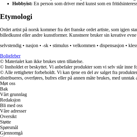
Hobbyist:
En person som driver med kunst som en fritidsinteress
Etymologi
Ordet artist på norsk kommer fra det franske ordet artiste, som igjen sta
billedkunst eller andre kunstformer. Kunstnere bruker sin kreative evne t
selvstendig
•
nasjon
•
-sk
•
stimulus
•
velkommen
•
dispensasjon
•
kles
Boligfeber
© Materialet kan ikke brukes uten tillatelse.
© Innholdet er beskyttet. Vi anbefaler produkter som vi selv står inne 
© Alle rettigheter forbeholdt. Vi kan tjene en del av salget fra produk
distribueres, overføres, bufres eller på annen måte brukes, med unntak av
Møt oss
Bak
Vårt grunnlag
Redaksjon
Bli med oss
Våre adresser
Oversikt
Støtte
Spørsmål
Gjennomgå