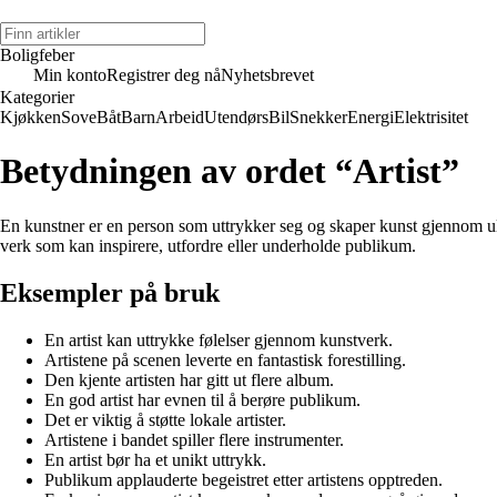
Boligfeber
Min konto
Registrer deg nå
Nyhetsbrevet
Kategorier
Kjøkken
Sove
Båt
Barn
Arbeid
Utendørs
Bil
Snekker
Energi
Elektrisitet
Betydningen av ordet “Artist”
En kunstner er en person som uttrykker seg og skaper kunst gjennom ulik
verk som kan inspirere, utfordre eller underholde publikum.
Eksempler på bruk
En artist kan uttrykke følelser gjennom kunstverk.
Artistene på scenen leverte en fantastisk forestilling.
Den kjente artisten har gitt ut flere album.
En god artist har evnen til å berøre publikum.
Det er viktig å støtte lokale artister.
Artistene i bandet spiller flere instrumenter.
En artist bør ha et unikt uttrykk.
Publikum applauderte begeistret etter artistens opptreden.