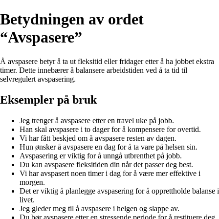
Betydningen av ordet
“Avspasere”
Å avspasere betyr å ta ut fleksitid eller fridager etter å ha jobbet ekstra
timer. Dette innebærer å balansere arbeidstiden ved å ta tid til
selvregulert avspasering.
Eksempler på bruk
Jeg trenger å avspasere etter en travel uke på jobb.
Han skal avspasere i to dager for å kompensere for overtid.
Vi har fått beskjed om å avspasere resten av dagen.
Hun ønsker å avspasere en dag for å ta vare på helsen sin.
Avspasering er viktig for å unngå utbrenthet på jobb.
Du kan avspasere fleksitiden din når det passer deg best.
Vi har avspasert noen timer i dag for å være mer effektive i
morgen.
Det er viktig å planlegge avspasering for å opprettholde balanse i
livet.
Jeg gleder meg til å avspasere i helgen og slappe av.
Du bør avspasere etter en stressende periode for å restituere deg.