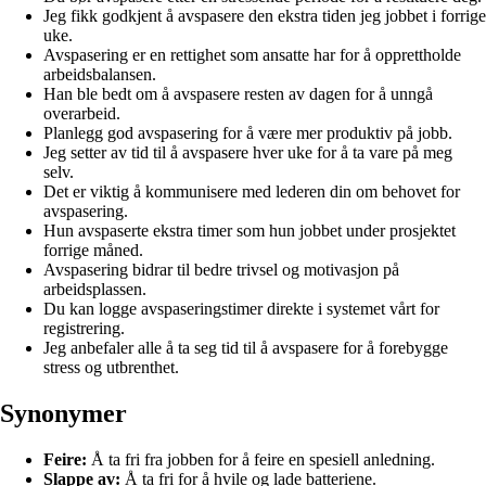
Jeg fikk godkjent å avspasere den ekstra tiden jeg jobbet i forrige
uke.
Avspasering er en rettighet som ansatte har for å opprettholde
arbeidsbalansen.
Han ble bedt om å avspasere resten av dagen for å unngå
overarbeid.
Planlegg god avspasering for å være mer produktiv på jobb.
Jeg setter av tid til å avspasere hver uke for å ta vare på meg
selv.
Det er viktig å kommunisere med lederen din om behovet for
avspasering.
Hun avspaserte ekstra timer som hun jobbet under prosjektet
forrige måned.
Avspasering bidrar til bedre trivsel og motivasjon på
arbeidsplassen.
Du kan logge avspaseringstimer direkte i systemet vårt for
registrering.
Jeg anbefaler alle å ta seg tid til å avspasere for å forebygge
stress og utbrenthet.
Synonymer
Feire:
Å ta fri fra jobben for å feire en spesiell anledning.
Slappe av:
Å ta fri for å hvile og lade batteriene.