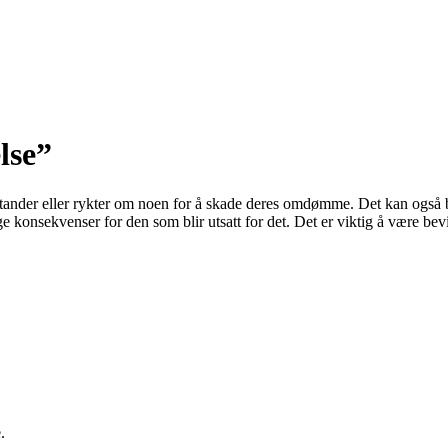
lse”
åstander eller rykter om noen for å skade deres omdømme. Det kan også
e konsekvenser for den som blir utsatt for det. Det er viktig å være be
.