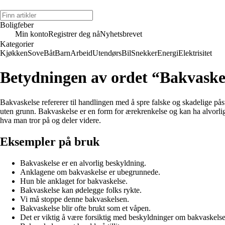
Boligfeber
Min konto
Registrer deg nå
Nyhetsbrevet
Kategorier
Kjøkken
Sove
Båt
Barn
Arbeid
Utendørs
Bil
Snekker
Energi
Elektrisitet
Betydningen av ordet “Bakvaske
Bakvaskelse refererer til handlingen med å spre falske og skadelige p
uten grunn. Bakvaskelse er en form for ærekrenkelse og kan ha alvorlig
hva man tror på og deler videre.
Eksempler på bruk
Bakvaskelse er en alvorlig beskyldning.
Anklagene om bakvaskelse er ubegrunnede.
Hun ble anklaget for bakvaskelse.
Bakvaskelse kan ødelegge folks rykte.
Vi må stoppe denne bakvaskelsen.
Bakvaskelse blir ofte brukt som et våpen.
Det er viktig å være forsiktig med beskyldninger om bakvaskelse