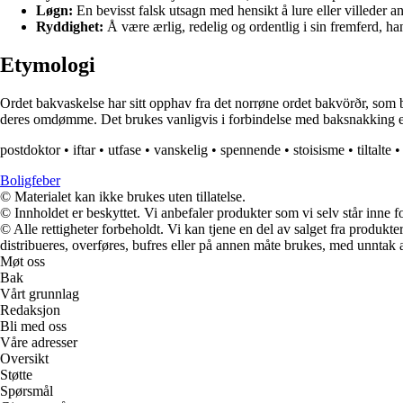
Løgn:
En bevisst falsk utsagn med hensikt å lure eller villeder a
Ryddighet:
Å være ærlig, redelig og ordentlig i sin fremferd, 
Etymologi
Ordet bakvaskelse har sitt opphav fra det norrøne ordet bakvörðr, som b
deres omdømme. Det brukes vanligvis i forbindelse med baksnakking el
postdoktor
•
iftar
•
utfase
•
vanskelig
•
spennende
•
stoisisme
•
tiltalte
Boligfeber
© Materialet kan ikke brukes uten tillatelse.
© Innholdet er beskyttet. Vi anbefaler produkter som vi selv står inne 
© Alle rettigheter forbeholdt. Vi kan tjene en del av salget fra produk
distribueres, overføres, bufres eller på annen måte brukes, med unntak av
Møt oss
Bak
Vårt grunnlag
Redaksjon
Bli med oss
Våre adresser
Oversikt
Støtte
Spørsmål