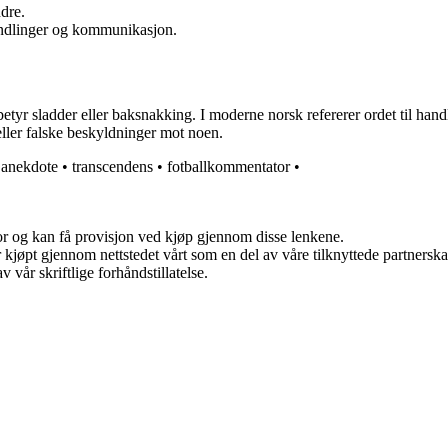
ndre.
handlinger og kommunikasjon.
etyr sladder eller baksnakking. I moderne norsk refererer ordet til hand
ler falske beskyldninger mot noen.
•
anekdote
•
transcendens
•
fotballkommentator
•
for og kan få provisjon ved kjøp gjennom disse lenkene.
ter kjøpt gjennom nettstedet vårt som en del av våre tilknyttede partner
 vår skriftlige forhåndstillatelse.