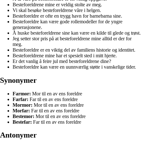
Besteforeldrene mine er veldig stolte av meg.
Vi skal besøke besteforeldrene våre i helgen.
Besteforeldre er ofte en trygg havn for barnebarna sine.
Besteforeldre kan være gode rollemodeller for de yngre
generasjonene.
Å huske besteforeldrene sine kan være en kilde til glede og trøst.
Jeg setter stor pris på at besteforeldrene mine alltid er der for
meg.
Besteforeldre er en viktig del av familiens historie og identitet.
Besteforeldrene mine har et spesielt sted i mitt hjerte.
Er det vanlig å feire jul med besteforeldrene dine?
Besteforeldre kan være en uunnværlig støtte i vanskelige tider.
Synonymer
Farmor:
Mor til en av ens foreldre
Farfar:
Far til en av ens foreldre
Mormor:
Mor til en av ens foreldre
Morfar:
Far til en av ens foreldre
Bestemor:
Mor til en av ens foreldre
Bestefar:
Far til en av ens foreldre
Antonymer