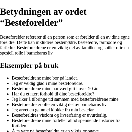
Betydningen av ordet
“Besteforelder”
Besteforelder refererer til en person som er forelder til en av dine egne
foreldre. Dette kan inkludere bestemødre, bestefedre, farmødre og
farfedre. Besteforeldrene er en viktig del av familien og spiller ofte en
spesiell rolle i barnebarns liv.
Eksempler på bruk
Besteforeldrene mine bor på landet.
Jeg er veldig glad i mine besteforeldre.
Besteforeldrene mine har vært gift i over 50 år.
Har du et nært forhold til dine besteforeldre?
Jeg liker å tilbringe tid sammen med besteforeldrene mine.
Besteforeldre er ofte en viktig del av barnebarns liv.
Jeg arvet en gammel klokke fra min bestefar.
Besteforeldres visdom og livserfaring er uvurderlig.
Besteforeldrene mine forteller alltid spennende historier fra
fortiden.
Å ta vare på besteforeldre er en viktig oppgave.