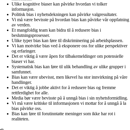
Ulike kognitive biaser kan påvirke hvordan vi tolker
informasjon.
Politisk bias i nyhetsdekningen kan påvirke valgresultater.
Vi må være bevisste på hvordan bias kan påvirke vår oppfatning
av verden.
Et mangfoldig team kan bidra til å redusere bias i
beslutningsprosesser.
Ulike typer bias kan føre til diskriminering på arbeidsplassen.
Vi kan motvirke bias ved å eksponere oss for ulike perspektiver
og erfaringer.
Det er viktig å være åpen for tilbakemeldinger om potensielle
biaser vi har.
Systematisk bias kan føre til ulik behandling av ulike grupper i
samfunnet.
Bias kan være ubevisst, men likevel ha stor innvirkning på våre
handlinger.
Det er viktig å jobbe aktivt for å redusere bias og fremme
rettferdighet for alle.
Media bør være bevisste på å unngå bias i sin nyhetsformidling.
Vi må være kritiske til informasjonen vi mottar for å unngå å la
bias påvirke oss.
Bias kan føre til forutinntatte meninger som ikke har rot i
realiteten.