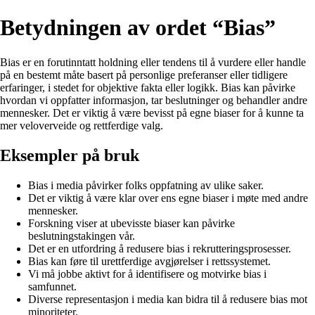
Betydningen av ordet “Bias”
Bias er en forutinntatt holdning eller tendens til å vurdere eller handle
på en bestemt måte basert på personlige preferanser eller tidligere
erfaringer, i stedet for objektive fakta eller logikk. Bias kan påvirke
hvordan vi oppfatter informasjon, tar beslutninger og behandler andre
mennesker. Det er viktig å være bevisst på egne biaser for å kunne ta
mer veloverveide og rettferdige valg.
Eksempler på bruk
Bias i media påvirker folks oppfatning av ulike saker.
Det er viktig å være klar over ens egne biaser i møte med andre
mennesker.
Forskning viser at ubevisste biaser kan påvirke
beslutningstakingen vår.
Det er en utfordring å redusere bias i rekrutteringsprosesser.
Bias kan føre til urettferdige avgjørelser i rettssystemet.
Vi må jobbe aktivt for å identifisere og motvirke bias i
samfunnet.
Diverse representasjon i media kan bidra til å redusere bias mot
minoriteter.