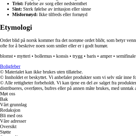
Trist:
Følelse av sorg eller nedstemthet
Sint:
Sterk følelse av irritasjon eller sinne
Misfornøyd:
Ikke tilfreds eller fornøyd
Etymologi
Ordet blid på norsk kommer fra det norrøne ordet bliðr, som betyr vennlig
ofte for å beskrive noen som smiler eller er i godt humør.
blomst
•
mytteri
•
bollemus
•
konsis
•
trygg
•
baris
•
amper
•
semifinale
Boligfeber
© Materialet kan ikke brukes uten tillatelse.
© Innholdet er beskyttet. Vi anbefaler produkter som vi selv står inne 
© Alle rettigheter forbeholdt. Vi kan tjene en del av salget fra produk
distribueres, overføres, bufres eller på annen måte brukes, med unntak av
Møt oss
Bak
Vårt grunnlag
Redaksjon
Bli med oss
Våre adresser
Oversikt
Støtte