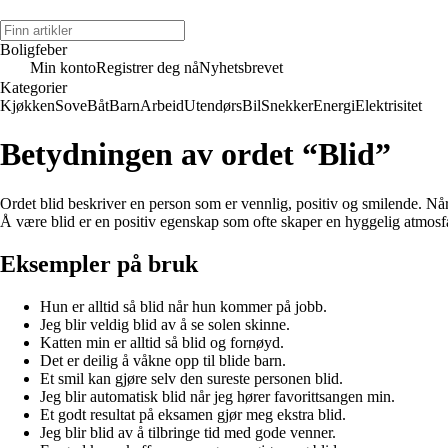
Boligfeber
Min konto
Registrer deg nå
Nyhetsbrevet
Kategorier
Kjøkken
Sove
Båt
Barn
Arbeid
Utendørs
Bil
Snekker
Energi
Elektrisitet
Betydningen av ordet “Blid”
Ordet blid beskriver en person som er vennlig, positiv og smilende. N
Å være blid er en positiv egenskap som ofte skaper en hyggelig atmosf
Eksempler på bruk
Hun er alltid så blid når hun kommer på jobb.
Jeg blir veldig blid av å se solen skinne.
Katten min er alltid så blid og fornøyd.
Det er deilig å våkne opp til blide barn.
Et smil kan gjøre selv den sureste personen blid.
Jeg blir automatisk blid når jeg hører favorittsangen min.
Et godt resultat på eksamen gjør meg ekstra blid.
Jeg blir blid av å tilbringe tid med gode venner.