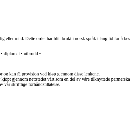
 eller mild. Dette ordet har blitt brukt i norsk språk i lang tid for å b
•
diplomat
•
utbrudd
•
for og kan få provisjon ved kjøp gjennom disse lenkene.
ter kjøpt gjennom nettstedet vårt som en del av våre tilknyttede partner
 vår skriftlige forhåndstillatelse.