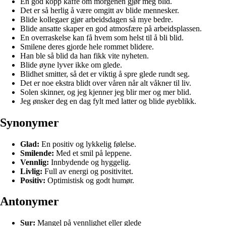
En god kopp kaffe om morgenen gjør meg blid.
Det er så herlig å være omgitt av blide mennesker.
Blide kollegaer gjør arbeidsdagen så mye bedre.
Blide ansatte skaper en god atmosfære på arbeidsplassen.
En overraskelse kan få hvem som helst til å bli blid.
Smilene deres gjorde hele rommet blidere.
Han ble så blid da han fikk vite nyheten.
Blide øyne lyver ikke om glede.
Blidhet smitter, så det er viktig å spre glede rundt seg.
Det er noe ekstra blidt over våren når alt våkner til liv.
Solen skinner, og jeg kjenner jeg blir mer og mer blid.
Jeg ønsker deg en dag fylt med latter og blide øyeblikk.
Synonymer
Glad:
En positiv og lykkelig følelse.
Smilende:
Med et smil på leppene.
Vennlig:
Innbydende og hyggelig.
Livlig:
Full av energi og positivitet.
Positiv:
Optimistisk og godt humør.
Antonymer
Sur:
Mangel på vennlighet eller glede