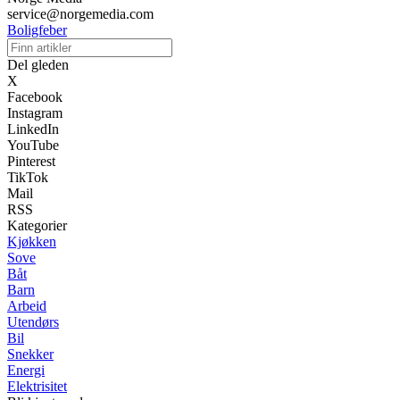
service@norgemedia.com
Boligfeber
Del gleden
X
Facebook
Instagram
LinkedIn
YouTube
Pinterest
TikTok
Mail
RSS
Kategorier
Kjøkken
Sove
Båt
Barn
Arbeid
Utendørs
Bil
Snekker
Energi
Elektrisitet