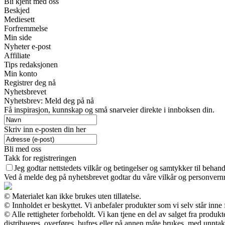
Bli kjent med oss
Beskjed
Mediesett
Forfremmelse
Min side
Nyheter e-post
Affiliate
Tips redaksjonen
Min konto
Registrer deg nå
Nyhetsbrevet
Nyhetsbrev: Meld deg på nå
Få inspirasjon, kunnskap og små snarveier direkte i innboksen din.
Skriv inn e-posten din her
Bli med oss
Takk for registreringen
Jeg godtar nettstedets vilkår og betingelser og samtykker til behan
Ved å melde deg på nyhetsbrevet godtar du våre vilkår og personvernr
© Materialet kan ikke brukes uten tillatelse.
© Innholdet er beskyttet. Vi anbefaler produkter som vi selv står inne
© Alle rettigheter forbeholdt. Vi kan tjene en del av salget fra produ
distribueres, overføres, bufres eller på annen måte brukes, med unntak a