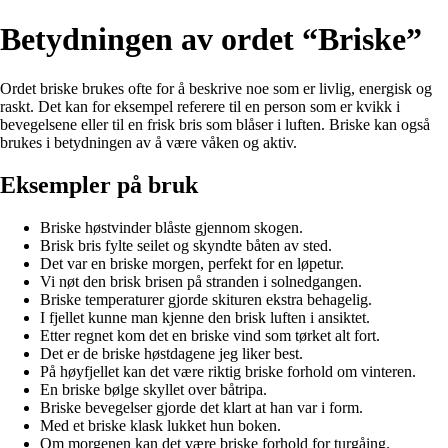
Betydningen av ordet “Briske”
Ordet briske brukes ofte for å beskrive noe som er livlig, energisk og
raskt. Det kan for eksempel referere til en person som er kvikk i
bevegelsene eller til en frisk bris som blåser i luften. Briske kan også
brukes i betydningen av å være våken og aktiv.
Eksempler på bruk
Briske høstvinder blåste gjennom skogen.
Brisk bris fylte seilet og skyndte båten av sted.
Det var en briske morgen, perfekt for en løpetur.
Vi nøt den brisk brisen på stranden i solnedgangen.
Briske temperaturer gjorde skituren ekstra behagelig.
I fjellet kunne man kjenne den brisk luften i ansiktet.
Etter regnet kom det en briske vind som tørket alt fort.
Det er de briske høstdagene jeg liker best.
På høyfjellet kan det være riktig briske forhold om vinteren.
En briske bølge skyllet over båtripa.
Briske bevegelser gjorde det klart at han var i form.
Med et briske klask lukket hun boken.
Om morgenen kan det være briske forhold for turgåing.