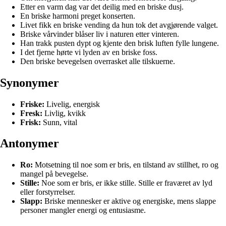
Etter en varm dag var det deilig med en briske dusj.
En briske harmoni preget konserten.
Livet fikk en briske vending da hun tok det avgjørende valget.
Briske vårvinder blåser liv i naturen etter vinteren.
Han trakk pusten dypt og kjente den brisk luften fylle lungene.
I det fjerne hørte vi lyden av en briske foss.
Den briske bevegelsen overrasket alle tilskuerne.
Synonymer
Friske:
Livelig, energisk
Fresk:
Livlig, kvikk
Frisk:
Sunn, vital
Antonymer
Ro:
Motsetning til noe som er bris, en tilstand av stillhet, ro og
mangel på bevegelse.
Stille:
Noe som er bris, er ikke stille. Stille er fraværet av lyd
eller forstyrrelser.
Slapp:
Briske mennesker er aktive og energiske, mens slappe
personer mangler energi og entusiasme.