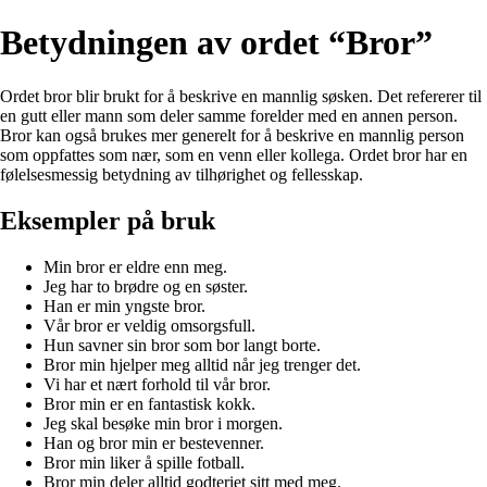
Betydningen av ordet “Bror”
Ordet bror blir brukt for å beskrive en mannlig søsken. Det refererer til
en gutt eller mann som deler samme forelder med en annen person.
Bror kan også brukes mer generelt for å beskrive en mannlig person
som oppfattes som nær, som en venn eller kollega. Ordet bror har en
følelsesmessig betydning av tilhørighet og fellesskap.
Eksempler på bruk
Min bror er eldre enn meg.
Jeg har to brødre og en søster.
Han er min yngste bror.
Vår bror er veldig omsorgsfull.
Hun savner sin bror som bor langt borte.
Bror min hjelper meg alltid når jeg trenger det.
Vi har et nært forhold til vår bror.
Bror min er en fantastisk kokk.
Jeg skal besøke min bror i morgen.
Han og bror min er bestevenner.
Bror min liker å spille fotball.
Bror min deler alltid godteriet sitt med meg.