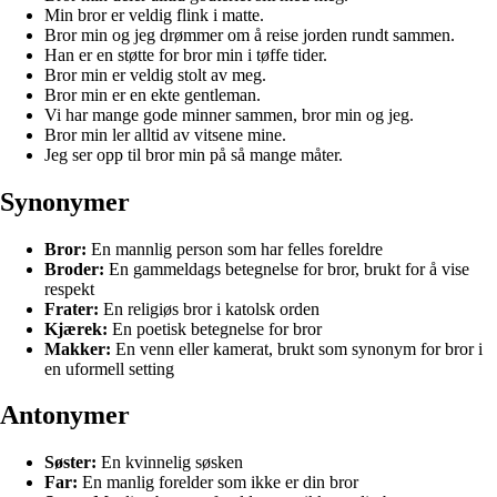
Min bror er veldig flink i matte.
Bror min og jeg drømmer om å reise jorden rundt sammen.
Han er en støtte for bror min i tøffe tider.
Bror min er veldig stolt av meg.
Bror min er en ekte gentleman.
Vi har mange gode minner sammen, bror min og jeg.
Bror min ler alltid av vitsene mine.
Jeg ser opp til bror min på så mange måter.
Synonymer
Bror:
En mannlig person som har felles foreldre
Broder:
En gammeldags betegnelse for bror, brukt for å vise
respekt
Frater:
En religiøs bror i katolsk orden
Kjærek:
En poetisk betegnelse for bror
Makker:
En venn eller kamerat, brukt som synonym for bror i
en uformell setting
Antonymer
Søster:
En kvinnelig søsken
Far:
En manlig forelder som ikke er din bror