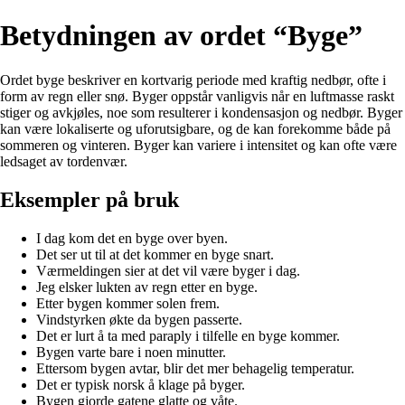
Betydningen av ordet “Byge”
Ordet byge beskriver en kortvarig periode med kraftig nedbør, ofte i
form av regn eller snø. Byger oppstår vanligvis når en luftmasse raskt
stiger og avkjøles, noe som resulterer i kondensasjon og nedbør. Byger
kan være lokaliserte og uforutsigbare, og de kan forekomme både på
sommeren og vinteren. Byger kan variere i intensitet og kan ofte være
ledsaget av tordenvær.
Eksempler på bruk
I dag kom det en byge over byen.
Det ser ut til at det kommer en byge snart.
Værmeldingen sier at det vil være byger i dag.
Jeg elsker lukten av regn etter en byge.
Etter bygen kommer solen frem.
Vindstyrken økte da bygen passerte.
Det er lurt å ta med paraply i tilfelle en byge kommer.
Bygen varte bare i noen minutter.
Ettersom bygen avtar, blir det mer behagelig temperatur.
Det er typisk norsk å klage på byger.
Bygen gjorde gatene glatte og våte.