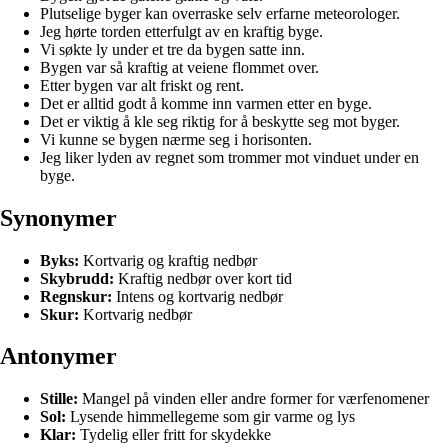
Plutselige byger kan overraske selv erfarne meteorologer.
Jeg hørte torden etterfulgt av en kraftig byge.
Vi søkte ly under et tre da bygen satte inn.
Bygen var så kraftig at veiene flommet over.
Etter bygen var alt friskt og rent.
Det er alltid godt å komme inn varmen etter en byge.
Det er viktig å kle seg riktig for å beskytte seg mot byger.
Vi kunne se bygen nærme seg i horisonten.
Jeg liker lyden av regnet som trommer mot vinduet under en
byge.
Synonymer
Byks:
Kortvarig og kraftig nedbør
Skybrudd:
Kraftig nedbør over kort tid
Regnskur:
Intens og kortvarig nedbør
Skur:
Kortvarig nedbør
Antonymer
Stille:
Mangel på vinden eller andre former for værfenomener
Sol:
Lysende himmellegeme som gir varme og lys
Klar:
Tydelig eller fritt for skydekke