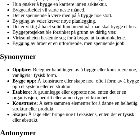
Hun ønsker å bygge en karriere innen arkitektur.
Byggearbeidet vil starte neste måned.
Det er spennende å være med på å bygge noe stort.
Bygging av veier krever nøye planlegging.
Det er viktig å ha et solid fundament når man skal bygge et hus.
Byggeprosjektet ble forsinket på grunn av dårlig vær.
Virksomheten bestemte seg for å bygge ut kontorlokalene.
Bygging av broer er en utfordrende, men spennende jobb.
Synonymer
Oppføre:
Betegner handlingen av å bygge eller konstruere noe,
vanligvis i fysisk form.
Bygge opp:
Å konstruere eller skape noe, ofte i form av å bygge
opp et system eller en struktur.
Etablere:
Å grunnlegge eller opprette noe, enten det er en
organisasjon, bedrift eller annen type virksomhet.
Konstruere:
Å sette sammen elementer for å danne en helhetlig
struktur eller produkt.
Skape:
Å lage eller bringe noe til eksistens, enten det er fysisk
eller abstrakt.
Antonymer