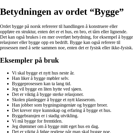
Betydningen av ordet “Bygge”
Ordet bygge på norsk refererer til handlingen å konstruere eller
oppføre en struktur, enten det er et hus, en bro, et tårn eller lignende.
Det kan også brukes i en mer overført betydning, for eksempel å bygge
relasjoner eller bygge opp en bedrift. Bygge kan også referere til
prosessen med å sette sammen noe, enten det er fysisk eller ikke-fysisk.
Eksempler på bruk
Vi skal bygge et nytt hus neste år.
Han liker å bygge møbler selv.
Byggeprosessen kan ta lang tid.
Jeg vil bygge en liten hytte ved sjøen.
Det er viktig å bygge sterke relasjoner.
Skolen planlegger å bygge et nytt klasserom.
Han jobber som bygningsingeniør og bygger broer.
Det krever mye kunnskap og erfaring å bygge et hus.
Byggebransjen er i stadig utvikling.
Vi må bygge for fremtiden.
Jeg drømmer om å bygge mitt eget hus en dag.
Det er viktig å følge reglene når man skal bygge noe.