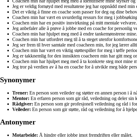
Coachen min har hjulpet meg med å identifisere mine styrker og 
Jeg er veldig fornøyd med resultatene jeg har oppnådd med min 
Det er viktig å finne en coache som passer for deg og dine behov
Coachen min har vært en uvurderlig ressurs for meg i jobbsøkin
Coachen min har en positiv innvirkning på mitt mentale velvære.
Jeg anbefaler alle å prøve å jobbe med en coache for personlig ve
Coachen min har hjulpet meg med å endre tankemønstrene mine
Coachen min har utfordret meg til å ta steget utenfor komfortson
Jeg ser frem til hver samtale med coacheen min, for jeg lærer allt
Coachen min har vært en viktig støttespiller for meg i tøffe perio
Jeg er takknemlig for den innsikten coacheen min har gitt meg o
Coachen min har hjulpet meg med å ta konkrete steg mot mine m
Jeg tror på verdien av å ha en coache for å utvikle meg både pers
Synonymer
Trener:
En person som veileder og støtter en annen person i å nå 
Mentor:
En erfaren person som gir råd, veiledning og deler sin
Rådgiver:
En person som gir profesjonell veiledning og råd i forho
Veileder:
En person som gir støtte, råd og veiledning for å hjelp
Antonymer
Motarbeide:
Å hindre eller jobbe imot fremdriften eller målet.