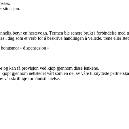
osess.
r situasjon.
lig betyr en hestevogn. Termen ble senere brukt i forbindelse med trans
es i dag som et verb for å beskrive handlingen å veilede, trene eller stø
•
bonusmor
•
dispensasjon
•
for og kan få provisjon ved kjøp gjennom disse lenkene.
ter kjøpt gjennom nettstedet vårt som en del av våre tilknyttede partner
 vår skriftlige forhåndstillatelse.