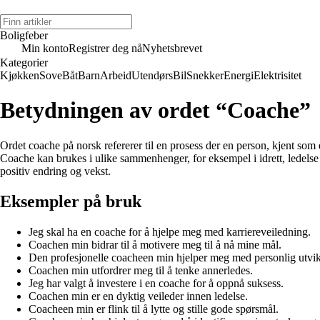
Boligfeber
Min konto
Registrer deg nå
Nyhetsbrevet
Kategorier
Kjøkken
Sove
Båt
Barn
Arbeid
Utendørs
Bil
Snekker
Energi
Elektrisitet
Betydningen av ordet “Coache”
Ordet coache på norsk refererer til en prosess der en person, kjent som e
Coache kan brukes i ulike sammenhenger, for eksempel i idrett, ledelse
positiv endring og vekst.
Eksempler på bruk
Jeg skal ha en coache for å hjelpe meg med karriereveiledning.
Coachen min bidrar til å motivere meg til å nå mine mål.
Den profesjonelle coacheen min hjelper meg med personlig utvik
Coachen min utfordrer meg til å tenke annerledes.
Jeg har valgt å investere i en coache for å oppnå suksess.
Coachen min er en dyktig veileder innen ledelse.
Coacheen min er flink til å lytte og stille gode spørsmål.