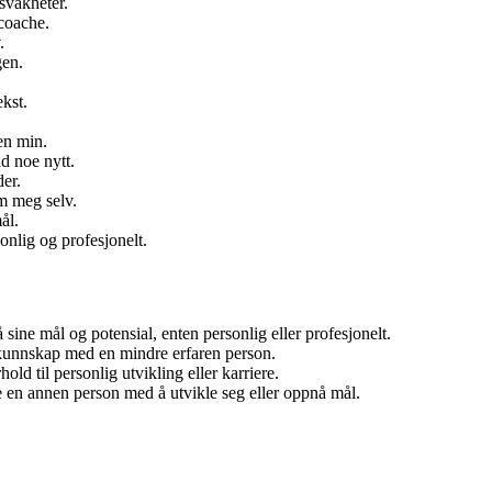
svakheter.
coache.
.
gen.
kst.
.
en min.
id noe nytt.
der.
m meg selv.
ål.
onlig og profesjonelt.
sine mål og potensial, enten personlig eller profesjonelt.
 kunnskap med en mindre erfaren person.
ld til personlig utvikling eller karriere.
e en annen person med å utvikle seg eller oppnå mål.