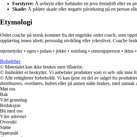
Forstyrre:
Å avbryte eller forhindre en jevn fremdrift eller en pr
Skade:
Å påføre skade eller negativ påvirkning på en person elle
Etymologi
Ordet coache på norsk kommer fra det engelske ordet coach, som opprinne
opplæring innen idrett, personlig utvikling eller yrkeslivet. Coache bruk
stjernetyder
•
egen
•
palass
•
jekke
•
romfang
•
omsorgsperson
•
iktus
Boligfeber
© Materialet kan ikke brukes uten tillatelse.
© Innholdet er beskyttet. Vi anbefaler produkter som vi selv står inne 
© Alle rettigheter forbeholdt. Vi kan tjene en del av salget fra produk
distribueres, overføres, bufres eller på annen måte brukes, med unntak av
Møt oss
Bak
Vårt grunnlag
Redaksjon
Bli med oss
Våre adresser
Oversikt
Støtte
Spørsmål