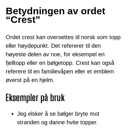
Betydningen av ordet
“Crest”
Ordet crest kan oversettes til norsk som topp
eller høydepunkt. Det refererer til den
høyeste delen av noe, for eksempel en
fjelltopp eller en bølgetopp. Crest kan også
referere til en familievåpen eller et emblem
øverst på en hjelm.
Eksempler på bruk
Jeg elsker å se bølger bryte mot
stranden og danne hvite topper.