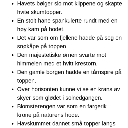
Havets bølger slo mot klippene og skapte
hvite skumtopper.
En stolt hane spankulerte rundt med en
høy kam på hodet.
Det var som om fjellene hadde på seg en
snøkåpe på toppen.
Den majestetiske ørnen svarte mot
himmelen med et hvitt krestorn.
Den gamle borgen hadde en tårnspire på
toppen.
Over horisonten kunne vi se en krans av
skyer som glødet i solnedgangen.
Blomsterengen var som en fargerik
krone på naturens hode.
Havskummet dannet små topper langs