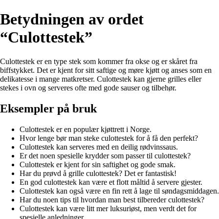
Betydningen av ordet
“Culottestek”
Culottestek er en type stek som kommer fra okse og er skåret fra
biffstykket. Det er kjent for sitt saftige og møre kjøtt og anses som en
delikatesse i mange matkretser. Culottestek kan gjerne grilles eller
stekes i ovn og serveres ofte med gode sauser og tilbehør.
Eksempler på bruk
Culottestek er en populær kjøttrett i Norge.
Hvor lenge bør man steke culottestek for å få den perfekt?
Culottestek kan serveres med en deilig rødvinssaus.
Er det noen spesielle krydder som passer til culottestek?
Culottestek er kjent for sin saftighet og gode smak.
Har du prøvd å grille culottestek? Det er fantastisk!
En god culottestek kan være et flott måltid å servere gjester.
Culottestek kan også være en fin rett å lage til søndagsmiddagen.
Har du noen tips til hvordan man best tilbereder culottestek?
Culottestek kan være litt mer luksuriøst, men verdt det for
spesielle anledninger.