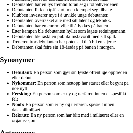
Debutanten har en lys fremtid foran seg i fotballverdenen.
Debutanten fikk en tøff start, men kjempet seg tilbake.
Klubben investerer mye i å utvikle unge debutanter.
Debutanten overrasket alle med sitt talent og teknikk.
Debutanten har en enorm vilje til å lykkes på banen.
Etter kampen ble debutanten hyllet som lagets redningsmann.
Debutanten ble raskt en publikumsfavoritt med sitt spill.
Treneren tror debutanten har potensial til å bli en stjerne.
Debutanten skal feire sin 18-årsdag på banen i morgen.
Synonymer
Debutant:
En person som gjør sin første offentlige opptreden
eller debut
Nykommer:
En person som nettopp har startet eller begynt på
noe nytt
Fersking:
En person som er ny og uerfaren innen et spesifikt
felt
Noob:
En person som er ny og uerfaren, spesielt innen
dataspillmiljøet
Rekrutt:
En ny person som har blitt med i militæret eller en
organisasjon
Antonymer