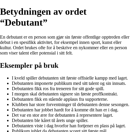
Betydningen av ordet
“Debutant”
En debutant er en person som gjør sin første offentlige opptreden eller
debut i en spesifikk aktivitet, for eksempel innen sport, kunst eller
kultur. Ordet brukes ofte for å beskrive en nykommer eller en person
som viser talent eller potensial i sitt felt.
Eksempler på bruk
I kveld spiller debutanten sitt første offisielle kampp med laget.
Debutanten imponerte publikum med sitt talent og sin innsats.
Debutanten fikk ros fra treneren for sitt gode spill.
I morgen skal debutanten signere sin første proffkontrakt.
Debutanten fikk en stående applaus fra supporterne.
Klubben har store forventninger til debutanten denne sesongen.
Debutanten har jobbet hardt for å komme dit han er i dag.
Det var en stor ære for debutanten å representere laget.
Debutanten ble kåret til årets unge spiller.
Debutanten viste i dag hvorfor han fortjener en plass på laget.
Publikum jublet da debutanten scoret sitt første mål.