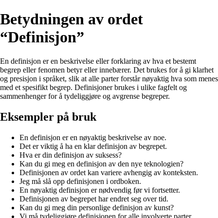
Betydningen av ordet
“Definisjon”
En definisjon er en beskrivelse eller forklaring av hva et bestemt
begrep eller fenomen betyr eller innebærer. Det brukes for å gi klarhet
og presisjon i språket, slik at alle parter forstår nøyaktig hva som menes
med et spesifikt begrep. Definisjoner brukes i ulike fagfelt og
sammenhenger for å tydeliggjøre og avgrense begreper.
Eksempler på bruk
En definisjon er en nøyaktig beskrivelse av noe.
Det er viktig å ha en klar definisjon av begrepet.
Hva er din definisjon av suksess?
Kan du gi meg en definisjon av den nye teknologien?
Definisjonen av ordet kan variere avhengig av konteksten.
Jeg må slå opp definisjonen i ordboken.
En nøyaktig definisjon er nødvendig før vi fortsetter.
Definisjonen av begrepet har endret seg over tid.
Kan du gi meg din personlige definisjon av kunst?
Vi må tydeliggjøre definisjonen for alle involverte parter.