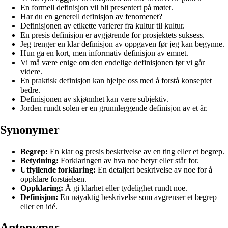
En formell definisjon vil bli presentert på møtet.
Har du en generell definisjon av fenomenet?
Definisjonen av etikette varierer fra kultur til kultur.
En presis definisjon er avgjørende for prosjektets suksess.
Jeg trenger en klar definisjon av oppgaven før jeg kan begynne.
Hun ga en kort, men informativ definisjon av emnet.
Vi må være enige om den endelige definisjonen før vi går
videre.
En praktisk definisjon kan hjelpe oss med å forstå konseptet
bedre.
Definisjonen av skjønnhet kan være subjektiv.
Jorden rundt solen er en grunnleggende definisjon av et år.
Synonymer
Begrep:
En klar og presis beskrivelse av en ting eller et begrep.
Betydning:
Forklaringen av hva noe betyr eller står for.
Utfyllende forklaring:
En detaljert beskrivelse av noe for å
oppklare forståelsen.
Oppklaring:
Å gi klarhet eller tydelighet rundt noe.
Definisjon:
En nøyaktig beskrivelse som avgrenser et begrep
eller en idé.
Antonymer