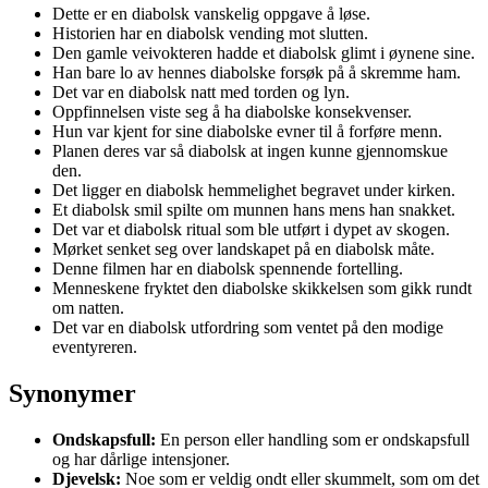
Dette er en diabolsk vanskelig oppgave å løse.
Historien har en diabolsk vending mot slutten.
Den gamle veivokteren hadde et diabolsk glimt i øynene sine.
Han bare lo av hennes diabolske forsøk på å skremme ham.
Det var en diabolsk natt med torden og lyn.
Oppfinnelsen viste seg å ha diabolske konsekvenser.
Hun var kjent for sine diabolske evner til å forføre menn.
Planen deres var så diabolsk at ingen kunne gjennomskue
den.
Det ligger en diabolsk hemmelighet begravet under kirken.
Et diabolsk smil spilte om munnen hans mens han snakket.
Det var et diabolsk ritual som ble utført i dypet av skogen.
Mørket senket seg over landskapet på en diabolsk måte.
Denne filmen har en diabolsk spennende fortelling.
Menneskene fryktet den diabolske skikkelsen som gikk rundt
om natten.
Det var en diabolsk utfordring som ventet på den modige
eventyreren.
Synonymer
Ondskapsfull:
En person eller handling som er ondskapsfull
og har dårlige intensjoner.
Djevelsk:
Noe som er veldig ondt eller skummelt, som om det