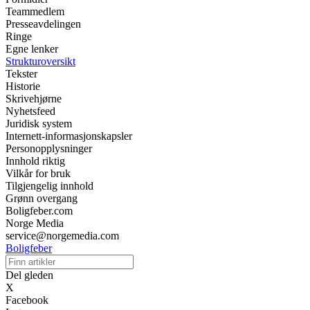
Teammedlem
Presseavdelingen
Ringe
Egne lenker
Strukturoversikt
Tekster
Historie
Skrivehjørne
Nyhetsfeed
Juridisk system
Internett-informasjonskapsler
Personopplysninger
Innhold riktig
Vilkår for bruk
Tilgjengelig innhold
Grønn overgang
Boligfeber.com
Norge Media
service@norgemedia.com
Boligfeber
Del gleden
X
Facebook