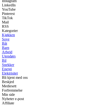
Instagram
LinkedIn
YouTube
Pinterest
TikTok
Mail
RSS
Kategorier
Kjøkken
Sove
Båt
Barn
Arbeid
Utendørs
Bil
Snekker
Energi
Elektrisitet
Bli kjent med oss
Beskjed
Mediesett
Forfremmelse
Min side
Nyheter e-post
Affiliate