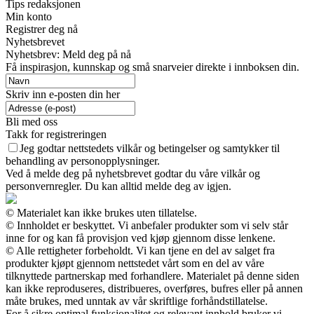
Tips redaksjonen
Min konto
Registrer deg nå
Nyhetsbrevet
Nyhetsbrev: Meld deg på nå
Få inspirasjon, kunnskap og små snarveier direkte i innboksen din.
Skriv inn e-posten din her
Bli med oss
Takk for registreringen
Jeg godtar nettstedets vilkår og betingelser og samtykker til
behandling av personopplysninger.
Ved å melde deg på nyhetsbrevet godtar du våre vilkår og
personvernregler. Du kan alltid melde deg av igjen.
© Materialet kan ikke brukes uten tillatelse.
© Innholdet er beskyttet. Vi anbefaler produkter som vi selv står
inne for og kan få provisjon ved kjøp gjennom disse lenkene.
© Alle rettigheter forbeholdt. Vi kan tjene en del av salget fra
produkter kjøpt gjennom nettstedet vårt som en del av våre
tilknyttede partnerskap med forhandlere. Materialet på denne siden
kan ikke reproduseres, distribueres, overføres, bufres eller på annen
måte brukes, med unntak av vår skriftlige forhåndstillatelse.
For å sikre optimal funksjonalitet og relevant innhold bruker vi