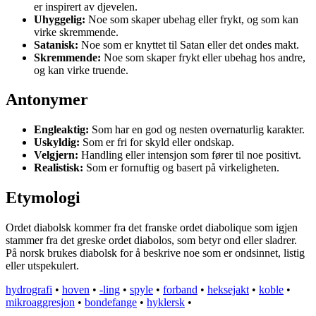
er inspirert av djevelen.
Uhyggelig:
Noe som skaper ubehag eller frykt, og som kan
virke skremmende.
Satanisk:
Noe som er knyttet til Satan eller det ondes makt.
Skremmende:
Noe som skaper frykt eller ubehag hos andre,
og kan virke truende.
Antonymer
Engleaktig:
Som har en god og nesten overnaturlig karakter.
Uskyldig:
Som er fri for skyld eller ondskap.
Velgjern:
Handling eller intensjon som fører til noe positivt.
Realistisk:
Som er fornuftig og basert på virkeligheten.
Etymologi
Ordet diabolsk kommer fra det franske ordet diabolique som igjen
stammer fra det greske ordet diabolos, som betyr ond eller sladrer.
På norsk brukes diabolsk for å beskrive noe som er ondsinnet, listig
eller utspekulert.
hydrografi
•
hoven
•
-ling
•
spyle
•
forband
•
heksejakt
•
koble
•
mikroaggresjon
•
bondefange
•
hyklersk
•