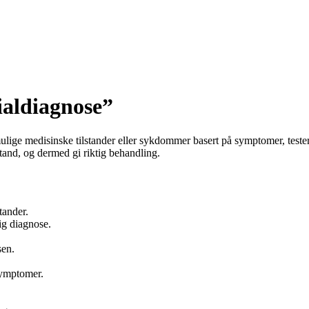
ialdiagnose”
 mulige medisinske tilstander eller sykdommer basert på symptomer, test
stand, og dermed gi riktig behandling.
tander.
ig diagnose.
sen.
symptomer.