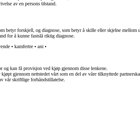
ivelse av en persons tilstand.
om betyr forskjell, og diagnose, som betyr å skille eller skjelne mellom
and for å kunne fastslå riktig diagnose.
vende
•
kamfertre
•
ani
•
for og kan få provisjon ved kjøp gjennom disse lenkene.
ter kjøpt gjennom nettstedet vårt som en del av våre tilknyttede partner
 vår skriftlige forhåndstillatelse.