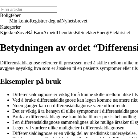
Boligfeber
Min konto
Registrer deg nå
Nyhetsbrevet
Kategorier
Kjøkken
Sove
Båt
Barn
Arbeid
Utendørs
Bil
Snekker
Energi
Elektrisitet
Betydningen av ordet “Differens
Differensialdiagnose refererer til prosessen med å skille mellom ulike
avgjøre nøyaktig hva som er årsaken til en pasients symptomer eller til
Eksempler på bruk
Differensialdiagnose er viktig for å kunne skille mellom ulike tils
Ved å bruke differensialdiagnose kan legen komme nærmere rikt
Noen ganger kan en differensialdiagnose være utfordrende.
Det er viktig å ta hensyn til ulike symptomer i differensialdiagno
Bruk av differensialdiagnose kan bidra til mer presis behandling.
I en differensialdiagnose sammenlignes ulike mulige årsaker til 
Legen vil vurdere ulike muligheter i differensialdiagnosen.
Differensialdiagnose er en viktig del av medisinsk undersøkelse.