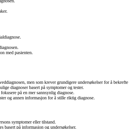
iagnosen.
aker.
.
sialdiagnose.
ldiagnosen.
jon med pasienten.
ddiagnosen, men som krever grundigere undersøkelser for å bekrefte e
lige diagnoser basert på symptomer og tester.
 fokusere på en mer sannsynlig diagnose.
er og annen informasjon for å stille riktig diagnose.
rsons symptomer eller tilstand.
es basert på informasjon og undersøkelser.