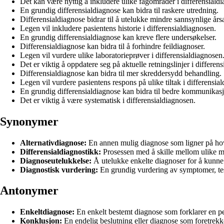
Det kan være nyttig å inkludere ulike fagområder i differensiald
En grundig differensialdiagnose kan bidra til raskere utredning.
Differensialdiagnose bidrar til å utelukke mindre sannsynlige års
Legen vil inkludere pasientens historie i differensialdiagnosen.
En grundig differensialdiagnose kan kreve flere undersøkelser.
Differensialdiagnose kan bidra til å forhindre feildiagnoser.
Legen vil vurdere ulike laboratorieprøver i differensialdiagnosen
Det er viktig å oppdatere seg på aktuelle retningslinjer i differen
Differensialdiagnose kan bidra til mer skreddersydd behandling.
Legen vil vurdere pasientens respons på ulike tiltak i differensia
En grundig differensialdiagnose kan bidra til bedre kommunikas
Det er viktig å være systematisk i differensialdiagnosen.
Synonymer
Alternativdiagnose:
En annen mulig diagnose som ligner på hove
Differensialdiagnostikk:
Prosessen med å skille mellom ulike mu
Diagnoseutelukkelse:
Å utelukke enkelte diagnoser for å kunne
Diagnostisk vurdering:
En grundig vurdering av symptomer, test
Antonymer
Enkeltdiagnose:
En enkelt bestemt diagnose som forklarer en pe
Konklusjon:
En endelig beslutning eller diagnose som foretrekk