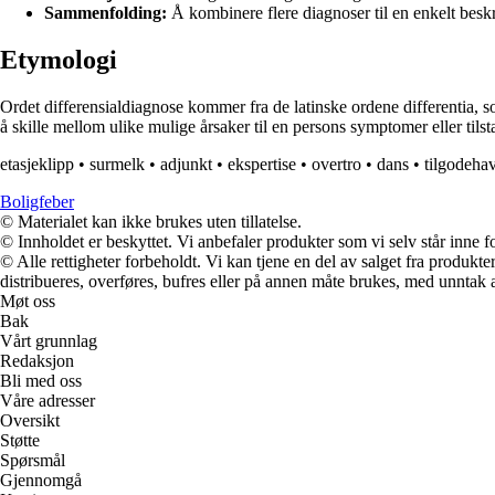
Sammenfolding:
Å kombinere flere diagnoser til en enkelt beskr
Etymologi
Ordet differensialdiagnose kommer fra de latinske ordene differentia, s
å skille mellom ulike mulige årsaker til en persons symptomer eller tilst
etasjeklipp
•
surmelk
•
adjunkt
•
ekspertise
•
overtro
•
dans
•
tilgodeha
Boligfeber
© Materialet kan ikke brukes uten tillatelse.
© Innholdet er beskyttet. Vi anbefaler produkter som vi selv står inne 
© Alle rettigheter forbeholdt. Vi kan tjene en del av salget fra produk
distribueres, overføres, bufres eller på annen måte brukes, med unntak av
Møt oss
Bak
Vårt grunnlag
Redaksjon
Bli med oss
Våre adresser
Oversikt
Støtte
Spørsmål
Gjennomgå