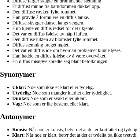
Diffuse farger skapte en drømmende stemning.
Et diffust minne fra barndommen dukket opp.
Den diffuse røyken fylte rommet.
Han prøvde å formulere en diffus tanke.
Diffuse skygger danset langs veggen.
Hun kjente en diffus redsel for det ukjente.
Det var en diffus følelse av håp i luften.
Den diffuse lukten av blomster fylte rommet.
Diffus stemning preget møtet.
Det var en diffus ide om hvordan problemet kunne løses.
Han hadde en diffus følelse av å være overvåket.
En diffus misnøye spredte seg blant befolkningen.
Synonymer
Uklar:
Noe som ikke er klart eller tydelig.
Utydelig:
Noe som mangler klarhet eller tydelighet.
Dunkel:
Noe som er svakt eller uklart.
Vag:
Noe som er lite bestemt eller klart.
Antonymer
Konsis:
Når noe er konsis, betyr det at det er kortfattet og tydelig
Klart:
Når noe er klart, betyr det at det er tydelig og ikke tvetydi