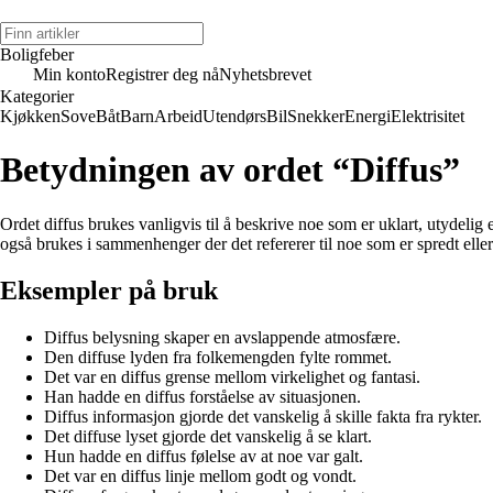
Boligfeber
Min konto
Registrer deg nå
Nyhetsbrevet
Kategorier
Kjøkken
Sove
Båt
Barn
Arbeid
Utendørs
Bil
Snekker
Energi
Elektrisitet
Betydningen av ordet “Diffus”
Ordet diffus brukes vanligvis til å beskrive noe som er uklart, utydelig 
også brukes i sammenhenger der det refererer til noe som er spredt eller
Eksempler på bruk
Diffus belysning skaper en avslappende atmosfære.
Den diffuse lyden fra folkemengden fylte rommet.
Det var en diffus grense mellom virkelighet og fantasi.
Han hadde en diffus forståelse av situasjonen.
Diffus informasjon gjorde det vanskelig å skille fakta fra rykter.
Det diffuse lyset gjorde det vanskelig å se klart.
Hun hadde en diffus følelse av at noe var galt.
Det var en diffus linje mellom godt og vondt.