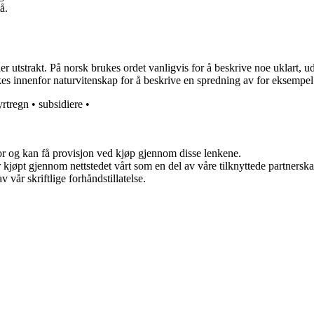
å.
r utstrakt. På norsk brukes ordet vanligvis for å beskrive noe uklart, ude
kes innenfor naturvitenskap for å beskrive en spredning av for eksempel p
yrtregn
•
subsidiere
•
for og kan få provisjon ved kjøp gjennom disse lenkene.
ter kjøpt gjennom nettstedet vårt som en del av våre tilknyttede partner
 vår skriftlige forhåndstillatelse.