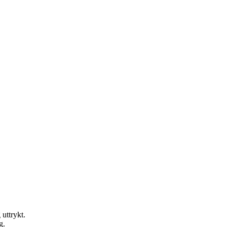
 uttrykt.
g.