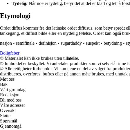
Tydelig:
Når noe er tydelig, betyr det at det er klart og lett å forst
Etymologi
Ordet diffus kommer fra det latinske ordet diffusus, som betyr spredt elle
tankegang, et diffust bilde eller en utydelig følelse. Ordet kan også bru
nasjon
•
semifinale
•
definisjon
•
sugardaddy
•
suspekt
•
betydning
•
st
Boligfeber
© Materialet kan ikke brukes uten tillatelse.
© Innholdet er beskyttet. Vi anbefaler produkter som vi selv står inne 
© Alle rettigheter forbeholdt. Vi kan tjene en del av salget fra produk
distribueres, overføres, bufres eller på annen måte brukes, med unntak av
Møt oss
Bak
Vårt grunnlag
Redaksjon
Bli med oss
Våre adresser
Oversikt
Støtte
Spørsmål
Gjennomgå