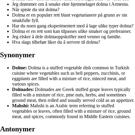
Jeg drømmer om å smake ekte hjemmelaget dolma i Armenia.
Når spiste du sist dolma?
Dolma er en populær rett blant vegetarianere på grunn av sin
smakfulle fyll.
Har du noen gang eksperimentert med å lage ulike typer dolma?
Dolma er en rett som kan tilpasses ulike smaker og preferanser.
Jeg elsker å dele dolmaoppskrifter med venner og familie.
Hva slags tilbehør liker du å servere til dolma?
Synonymer
Dolme:
Dolma is a stuffed vegetable dish common in Turkish
cuisine where vegetables such as bell peppers, zucchinis, or
eggplants are filled with a mixture of rice, minced meat, and
various spices.
Dolmades:
Dolmades are Greek stuffed grape leaves typically
filled with a mixture of rice, pine nuts, herbs, and sometimes
ground meat, then rolled and usually served cold as an appetizer.
Mahshi:
Mahshi is an Arabic term referring to stuffed
vegetables or leaves, often filled with a mixture of rice, ground
meat, and spices, commonly found in Middle Eastern cuisines.
Antonymer