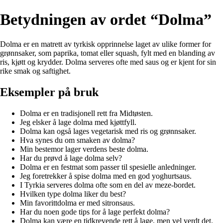
Betydningen av ordet “Dolma”
Dolma er en matrett av tyrkisk opprinnelse laget av ulike former for
grønnsaker, som paprika, tomat eller squash, fylt med en blanding av
ris, kjøtt og krydder. Dolma serveres ofte med saus og er kjent for sin
rike smak og saftighet.
Eksempler på bruk
Dolma er en tradisjonell rett fra Midtøsten.
Jeg elsker å lage dolma med kjøttfyll.
Dolma kan også lages vegetarisk med ris og grønnsaker.
Hva synes du om smaken av dolma?
Min bestemor lager verdens beste dolma.
Har du prøvd å lage dolma selv?
Dolma er en festmat som passer til spesielle anledninger.
Jeg foretrekker å spise dolma med en god yoghurtsaus.
I Tyrkia serveres dolma ofte som en del av meze-bordet.
Hvilken type dolma liker du best?
Min favorittdolma er med sitronsaus.
Har du noen gode tips for å lage perfekt dolma?
Dolma kan være en tidkrevende rett å lage, men vel verdt det.