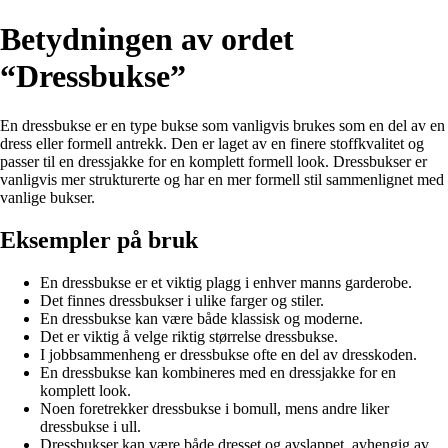
Betydningen av ordet
“Dressbukse”
En dressbukse er en type bukse som vanligvis brukes som en del av en
dress eller formell antrekk. Den er laget av en finere stoffkvalitet og
passer til en dressjakke for en komplett formell look. Dressbukser er
vanligvis mer strukturerte og har en mer formell stil sammenlignet med
vanlige bukser.
Eksempler på bruk
En dressbukse er et viktig plagg i enhver manns garderobe.
Det finnes dressbukser i ulike farger og stiler.
En dressbukse kan være både klassisk og moderne.
Det er viktig å velge riktig størrelse dressbukse.
I jobbsammenheng er dressbukse ofte en del av dresskoden.
En dressbukse kan kombineres med en dressjakke for en
komplett look.
Noen foretrekker dressbukse i bomull, mens andre liker
dressbukse i ull.
Dressbukser kan være både dresset og avslappet, avhengig av