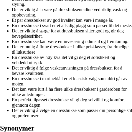
styling.
Det er viktig å ta vare på dressbuksene dine ved riktig vask og
oppbevaring.
Et par dressbukser av god kvalitet kan vare i mange år.
En dressbukse i svart er et allsidig plagg som passer til det meste.
Det er viktig å sørge for at dressbuksen sitter godt og gir deg
bevegelsesfrihet.
En dressbukse kan være en investering i din stil og fremtoning.
Det er mulig å finne dressbukser i ulike prisklasser, fra rimelige
til luksuriøse.
En dressbukse av høy kvalitet vil gi deg et sofistikert og
velkledd uttrykk.
Det er viktig å følge vaskeanvisningen på dressbuksen for å
bevare kvaliteten.
En dressbukse i marineblått er et klassisk valg som aldri går av
moten.
Det kan være lurt å ha flere ulike dressbukser i garderoben for
ulike anledninger.
En perfekt tilpasset dressbukse vil gi deg selvtillit og komfort
gjennom dagen.
Det er viktig å velge en dressbukse som passer din personlige stil
og preferanser.
Synonymer