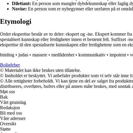
Dilettant:
En person som mangler dybdekunnskap eller faglig dy
Novise:
En person som er nybegynner eller uerfaren på et områ
Etymologi
Ordet ekspertise består av to deler: ekspert og -ise. Ekspert kommer fr
spesialisert kunnskap eller ferdigheter innen et bestemt felt. Suffixet -i
ekspertise til den spesialiserte kunnskapen eller ferdighetene som en e
himling
•
judas
•
massere
•
medlidenhet
•
kommunikativ
•
impotent
•
v
Boligfeber
© Materialet kan ikke brukes uten tillatelse.
© Innholdet er beskyttet. Vi anbefaler produkter som vi selv står inne 
© Alle rettigheter forbeholdt. Vi kan tjene en del av salget fra produk
distribueres, overføres, bufres eller på annen måte brukes, med unntak av
Møt oss
Bak
Vårt grunnlag
Redaksjon
Bli med oss
Våre adresser
Oversikt
Støtte