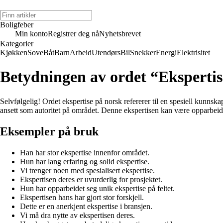
Boligfeber
Min konto
Registrer deg nå
Nyhetsbrevet
Kategorier
Kjøkken
Sove
Båt
Barn
Arbeid
Utendørs
Bil
Snekker
Energi
Elektrisitet
Betydningen av ordet “Eksperti
Selvfølgelig! Ordet ekspertise på norsk refererer til en spesiell kunnsk
ansett som autoritet på området. Denne ekspertisen kan være opparbeidet
Eksempler på bruk
Han har stor ekspertise innenfor området.
Hun har lang erfaring og solid ekspertise.
Vi trenger noen med spesialisert ekspertise.
Ekspertisen deres er uvurderlig for prosjektet.
Hun har opparbeidet seg unik ekspertise på feltet.
Ekspertisen hans har gjort stor forskjell.
Dette er en anerkjent ekspertise i bransjen.
Vi må dra nytte av ekspertisen deres.