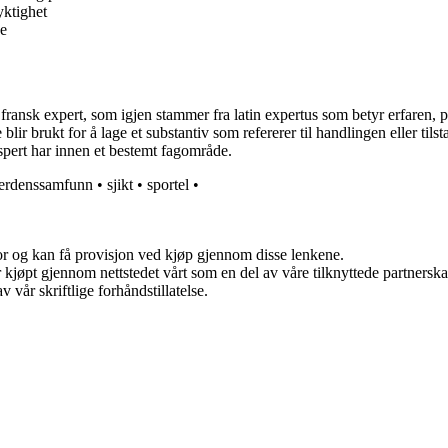
ktighet
de
a fransk expert, som igjen stammer fra latin expertus som betyr erfaren,
se blir brukt for å lage et substantiv som refererer til handlingen eller t
kspert har innen et bestemt fagområde.
erdenssamfunn
•
sjikt
•
sportel
•
for og kan få provisjon ved kjøp gjennom disse lenkene.
ter kjøpt gjennom nettstedet vårt som en del av våre tilknyttede partner
 vår skriftlige forhåndstillatelse.