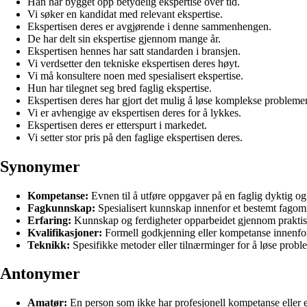
Han har bygget opp betydelig ekspertise over tid.
Vi søker en kandidat med relevant ekspertise.
Ekspertisen deres er avgjørende i denne sammenhengen.
De har delt sin ekspertise gjennom mange år.
Ekspertisen hennes har satt standarden i bransjen.
Vi verdsetter den tekniske ekspertisen deres høyt.
Vi må konsultere noen med spesialisert ekspertise.
Hun har tilegnet seg bred faglig ekspertise.
Ekspertisen deres har gjort det mulig å løse komplekse problemer
Vi er avhengige av ekspertisen deres for å lykkes.
Ekspertisen deres er etterspurt i markedet.
Vi setter stor pris på den faglige ekspertisen deres.
Synonymer
Kompetanse:
Evnen til å utføre oppgaver på en faglig dyktig og
Fagkunnskap:
Spesialisert kunnskap innenfor et bestemt fagområ
Erfaring:
Kunnskap og ferdigheter opparbeidet gjennom praktisk
Kvalifikasjoner:
Formell godkjenning eller kompetanse innenfor 
Teknikk:
Spesifikke metoder eller tilnærminger for å løse probl
Antonymer
Amatør:
En person som ikke har profesjonell kompetanse eller e