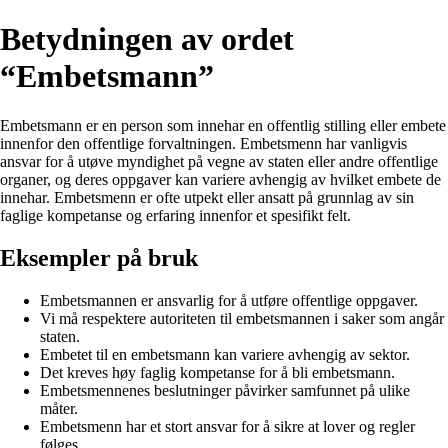
Betydningen av ordet
“Embetsmann”
Embetsmann er en person som innehar en offentlig stilling eller embete
innenfor den offentlige forvaltningen. Embetsmenn har vanligvis
ansvar for å utøve myndighet på vegne av staten eller andre offentlige
organer, og deres oppgaver kan variere avhengig av hvilket embete de
innehar. Embetsmenn er ofte utpekt eller ansatt på grunnlag av sin
faglige kompetanse og erfaring innenfor et spesifikt felt.
Eksempler på bruk
Embetsmannen er ansvarlig for å utføre offentlige oppgaver.
Vi må respektere autoriteten til embetsmannen i saker som angår
staten.
Embetet til en embetsmann kan variere avhengig av sektor.
Det kreves høy faglig kompetanse for å bli embetsmann.
Embetsmennenes beslutninger påvirker samfunnet på ulike
måter.
Embetsmenn har et stort ansvar for å sikre at lover og regler
følges.