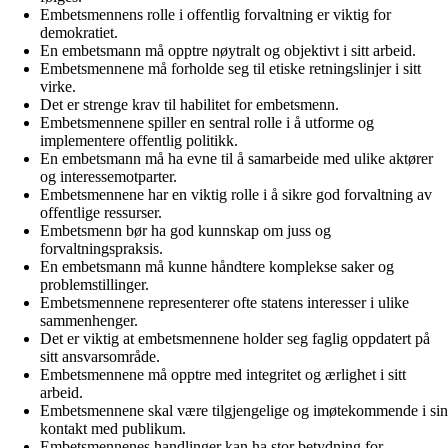
Embetsmennens rolle i offentlig forvaltning er viktig for
demokratiet.
En embetsmann må opptre nøytralt og objektivt i sitt arbeid.
Embetsmennene må forholde seg til etiske retningslinjer i sitt
virke.
Det er strenge krav til habilitet for embetsmenn.
Embetsmennene spiller en sentral rolle i å utforme og
implementere offentlig politikk.
En embetsmann må ha evne til å samarbeide med ulike aktører
og interessemotparter.
Embetsmennene har en viktig rolle i å sikre god forvaltning av
offentlige ressurser.
Embetsmenn bør ha god kunnskap om juss og
forvaltningspraksis.
En embetsmann må kunne håndtere komplekse saker og
problemstillinger.
Embetsmennene representerer ofte statens interesser i ulike
sammenhenger.
Det er viktig at embetsmennene holder seg faglig oppdatert på
sitt ansvarsområde.
Embetsmennene må opptre med integritet og ærlighet i sitt
arbeid.
Embetsmennene skal være tilgjengelige og imøtekommende i sin
kontakt med publikum.
Embetsmennenes handlinger kan ha stor betydning for