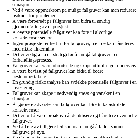
situasjon.
Ved å være oppmerksom på mulige fallgruver kan man redusere
risikoen for problemer.
Å være forberedt på fallgruver kan bidra til smidig
gjennomføring av et prosjekt.
Å overse potensielle fallgruver kan føre til alvorlige
konsekvenser senere.
Ingen prosjekter er helt fri for fallgruver, men de kan håndteres
med riktig tilnærming.
Det er viktig å ha en strategi for å unngå fallgruver i en
forhandlingsprosess.
Fallgruver kan være uforutsette og skape utfordringer underveis.
Å være bevisst på fallgruver kan bidra til bedre
beslutningstaking.
En grundig risikoanalyse kan avdekke potensielle fallgruver i en
investering.
Fallgruver kan skape unødvendig stress og vansker i en
situasjon.
Å ignorere advarsler om fallgruver kan føre til katastrofale
konsekvenser.
Det er lurt å være proaktiv i å identifisere og håndtere eventuelle
fallgruver.
Ved å lære av tidligere feil kan man unngå å falle i samme
fallgruve på nytt.
En grundig gjennomgang av planen kan avdekke skjulte