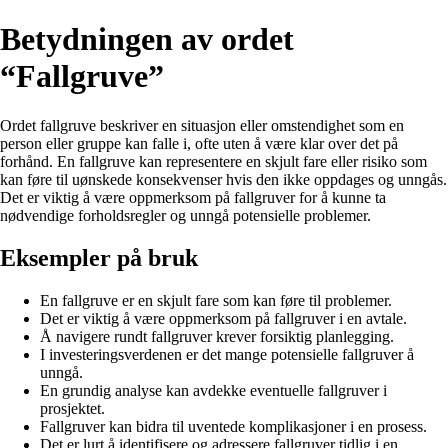
Betydningen av ordet
“Fallgruve”
Ordet fallgruve beskriver en situasjon eller omstendighet som en
person eller gruppe kan falle i, ofte uten å være klar over det på
forhånd. En fallgruve kan representere en skjult fare eller risiko som
kan føre til uønskede konsekvenser hvis den ikke oppdages og unngås.
Det er viktig å være oppmerksom på fallgruver for å kunne ta
nødvendige forholdsregler og unngå potensielle problemer.
Eksempler på bruk
En fallgruve er en skjult fare som kan føre til problemer.
Det er viktig å være oppmerksom på fallgruver i en avtale.
Å navigere rundt fallgruver krever forsiktig planlegging.
I investeringsverdenen er det mange potensielle fallgruver å
unngå.
En grundig analyse kan avdekke eventuelle fallgruver i
prosjektet.
Fallgruver kan bidra til uventede komplikasjoner i en prosess.
Det er lurt å identifisere og adressere fallgruver tidlig i en