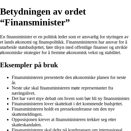
Betydningen av ordet
“Finansminister”
En finansminister er en politisk leder som er ansvarlig for styringen av
et lands økonomi og finanspolitikk. Finansministeren har ansvar for å
utarbeide statsbudsjettet, føre tilsyn med offentlige finanser og utvikle
økonomiske strategier for å fremme økonomisk vekst og stabilitet.
Eksempler på bruk
Finansministeren presenterte den økonomiske planen for neste
år.
Neste uke skal finansministeren møte representanter fra
næringslivet.
Det har vært mye debatt om hvem som bør bli ny finansminister.
Finansministeren lover skattekutt i det kommende budsjettet.
Finansministeren holdt en pressekonferanse om den nye
skattemeldingen.
Opposisjonen krever at finansministeren trekker seg etter
skatteskandalen.
Finansministeren skal delta på konferansen om internasjonal