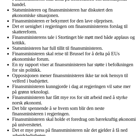
handel.
Statsministeren og finansministeren har diskutert den
økonomiske situasjonen.
Finansministeren er bekymret for den lave oljeprisen.
Det er uenighet i regjeringen om finansministerens forslag til
skattereform.
Finansministerens tale i Stortinget ble møtt med både applaus og
kritikk.
Statsministeren har full tillit til finansministeren.
Finansministeren skal reise til Brussel for å delta på EUs
økonomiske forum.
En ny rapport viser at finansministeren har støtte i befolkningen
for sin politikk.
Opposisjonen mener finansministeren ikke tar nok hensyn til
velferd i budsjettet.
Finansministeren kunngjorde i dag at regjeringen vil satse mer
på grønn teknologi.
Finansministeren har fått mye ros for sitt arbeid med å styrke
norsk økonomi.
Det blir spennende å se hvem som blir den neste
finansministeren i regjeringen.
Finansministeren skal holde et foredrag om bærekraftig økonomi
på universitetet.
Det er mye press på finansministeren når det gjelder å få ned
arbeidsledigheten.