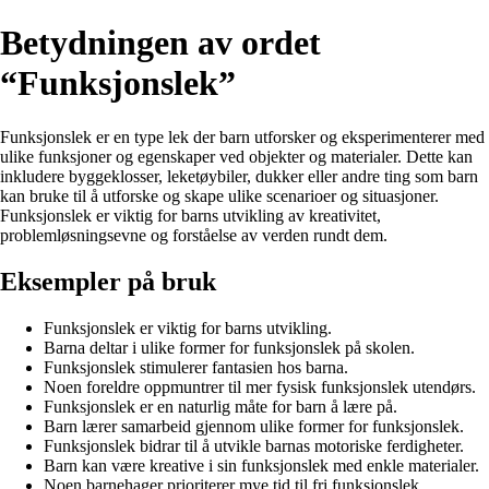
Betydningen av ordet
“Funksjonslek”
Funksjonslek er en type lek der barn utforsker og eksperimenterer med
ulike funksjoner og egenskaper ved objekter og materialer. Dette kan
inkludere byggeklosser, leketøybiler, dukker eller andre ting som barn
kan bruke til å utforske og skape ulike scenarioer og situasjoner.
Funksjonslek er viktig for barns utvikling av kreativitet,
problemløsningsevne og forståelse av verden rundt dem.
Eksempler på bruk
Funksjonslek er viktig for barns utvikling.
Barna deltar i ulike former for funksjonslek på skolen.
Funksjonslek stimulerer fantasien hos barna.
Noen foreldre oppmuntrer til mer fysisk funksjonslek utendørs.
Funksjonslek er en naturlig måte for barn å lære på.
Barn lærer samarbeid gjennom ulike former for funksjonslek.
Funksjonslek bidrar til å utvikle barnas motoriske ferdigheter.
Barn kan være kreative i sin funksjonslek med enkle materialer.
Noen barnehager prioriterer mye tid til fri funksjonslek.