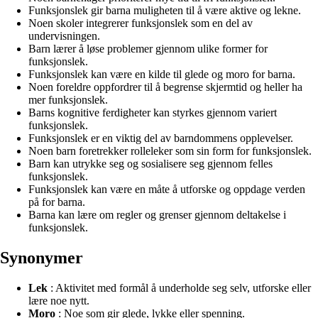
Funksjonslek gir barna muligheten til å være aktive og lekne.
Noen skoler integrerer funksjonslek som en del av
undervisningen.
Barn lærer å løse problemer gjennom ulike former for
funksjonslek.
Funksjonslek kan være en kilde til glede og moro for barna.
Noen foreldre oppfordrer til å begrense skjermtid og heller ha
mer funksjonslek.
Barns kognitive ferdigheter kan styrkes gjennom variert
funksjonslek.
Funksjonslek er en viktig del av barndommens opplevelser.
Noen barn foretrekker rolleleker som sin form for funksjonslek.
Barn kan utrykke seg og sosialisere seg gjennom felles
funksjonslek.
Funksjonslek kan være en måte å utforske og oppdage verden
på for barna.
Barna kan lære om regler og grenser gjennom deltakelse i
funksjonslek.
Synonymer
Lek
: Aktivitet med formål å underholde seg selv, utforske eller
lære noe nytt.
Moro
: Noe som gir glede, lykke eller spenning.