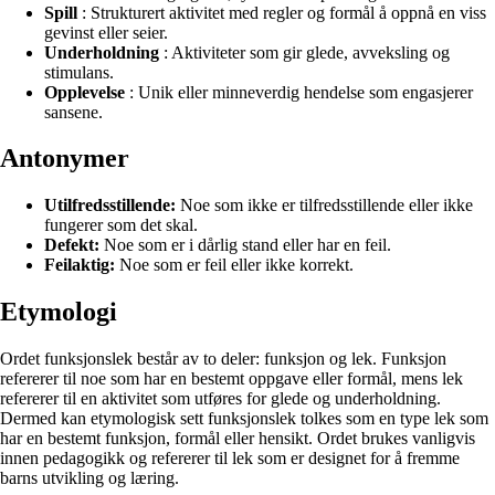
Spill
: Strukturert aktivitet med regler og formål å oppnå en viss
gevinst eller seier.
Underholdning
: Aktiviteter som gir glede, avveksling og
stimulans.
Opplevelse
: Unik eller minneverdig hendelse som engasjerer
sansene.
Antonymer
Utilfredsstillende:
Noe som ikke er tilfredsstillende eller ikke
fungerer som det skal.
Defekt:
Noe som er i dårlig stand eller har en feil.
Feilaktig:
Noe som er feil eller ikke korrekt.
Etymologi
Ordet funksjonslek består av to deler: funksjon og lek. Funksjon
refererer til noe som har en bestemt oppgave eller formål, mens lek
refererer til en aktivitet som utføres for glede og underholdning.
Dermed kan etymologisk sett funksjonslek tolkes som en type lek som
har en bestemt funksjon, formål eller hensikt. Ordet brukes vanligvis
innen pedagogikk og refererer til lek som er designet for å fremme
barns utvikling og læring.