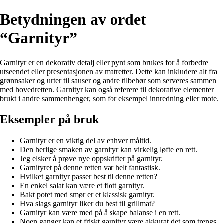
Betydningen av ordet
“Garnityr”
Garnityr er en dekorativ detalj eller pynt som brukes for å forbedre
utseendet eller presentasjonen av matretter. Dette kan inkludere alt fra
grønnsaker og urter til sauser og andre tilbehør som serveres sammen
med hovedretten. Garnityr kan også referere til dekorative elementer
brukt i andre sammenhenger, som for eksempel innredning eller mote.
Eksempler på bruk
Garnityr er en viktig del av enhver måltid.
Den herlige smaken av garnityr kan virkelig løfte en rett.
Jeg elsker å prøve nye oppskrifter på garnityr.
Garnityret på denne retten var helt fantastisk.
Hvilket garnityr passer best til denne retten?
En enkel salat kan være et flott garnityr.
Bakt potet med smør er et klassisk garnityr.
Hva slags garnityr liker du best til grillmat?
Garnityr kan være med på å skape balanse i en rett.
Noen ganger kan et friskt garnityr være akkurat det som trengs.