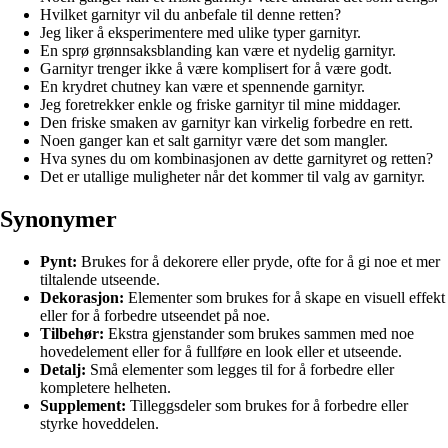
Hvilket garnityr vil du anbefale til denne retten?
Jeg liker å eksperimentere med ulike typer garnityr.
En sprø grønnsaksblanding kan være et nydelig garnityr.
Garnityr trenger ikke å være komplisert for å være godt.
En krydret chutney kan være et spennende garnityr.
Jeg foretrekker enkle og friske garnityr til mine middager.
Den friske smaken av garnityr kan virkelig forbedre en rett.
Noen ganger kan et salt garnityr være det som mangler.
Hva synes du om kombinasjonen av dette garnityret og retten?
Det er utallige muligheter når det kommer til valg av garnityr.
Synonymer
Pynt:
Brukes for å dekorere eller pryde, ofte for å gi noe et mer
tiltalende utseende.
Dekorasjon:
Elementer som brukes for å skape en visuell effekt
eller for å forbedre utseendet på noe.
Tilbehør:
Ekstra gjenstander som brukes sammen med noe
hovedelement eller for å fullføre en look eller et utseende.
Detalj:
Små elementer som legges til for å forbedre eller
kompletere helheten.
Supplement:
Tilleggsdeler som brukes for å forbedre eller
styrke hoveddelen.