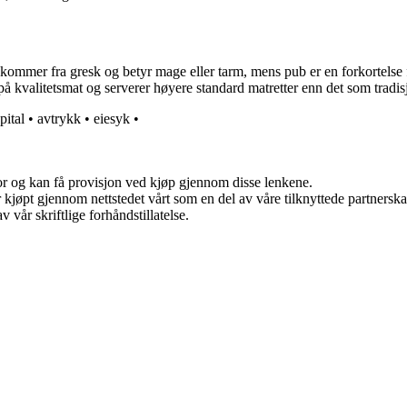
mmer fra gresk og betyr mage eller tarm, mens pub er en forkortelse fo
 på kvalitetsmat og serverer høyere standard matretter enn det som tradisj
ital
•
avtrykk
•
eiesyk
•
for og kan få provisjon ved kjøp gjennom disse lenkene.
ter kjøpt gjennom nettstedet vårt som en del av våre tilknyttede partner
 vår skriftlige forhåndstillatelse.