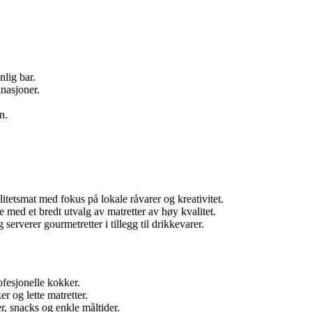
nlig bar.
nasjoner.
n.
itetsmat med fokus på lokale råvarer og kreativitet.
ed et bredt utvalg av matretter av høy kvalitet.
erverer gourmetretter i tillegg til drikkevarer.
fesjonelle kokker.
r og lette matretter.
r, snacks og enkle måltider.