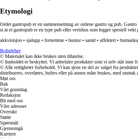
Etymologi
Ordet gastropub er en sammensetning av ordene gastro og pub. Gastro ko
si at et gastropub er en type pub eller vertshus som legger spesiell vekt
akkvisisjon
•
sjalupp
•
fornemme
•
humor
•
samd
•
affektert
•
humankap
Boligfeber
© Materialet kan ikke brukes uten tillatelse.
© Innholdet er beskyttet. Vi anbefaler produkter som vi selv står inne 
© Alle rettigheter forbeholdt. Vi kan tjene en del av salget fra produk
distribueres, overføres, bufres eller på annen måte brukes, med unntak av
Møt oss
Bak
Vårt grunnlag
Redaksjon
Bli med oss
Våre adresser
Oversikt
Støtte
Spørsmål
Gjennomgå
Karriere