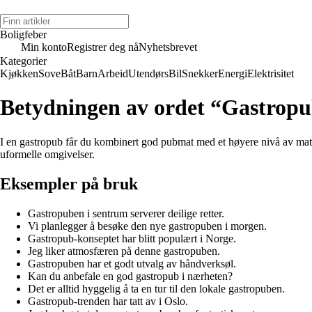
Boligfeber
Min konto
Registrer deg nå
Nyhetsbrevet
Kategorier
Kjøkken
Sove
Båt
Barn
Arbeid
Utendørs
Bil
Snekker
Energi
Elektrisitet
Betydningen av ordet “Gastrop
I en gastropub får du kombinert god pubmat med et høyere nivå av matla
uformelle omgivelser.
Eksempler på bruk
Gastropuben i sentrum serverer deilige retter.
Vi planlegger å besøke den nye gastropuben i morgen.
Gastropub-konseptet har blitt populært i Norge.
Jeg liker atmosfæren på denne gastropuben.
Gastropuben har et godt utvalg av håndverksøl.
Kan du anbefale en god gastropub i nærheten?
Det er alltid hyggelig å ta en tur til den lokale gastropuben.
Gastropub-trenden har tatt av i Oslo.