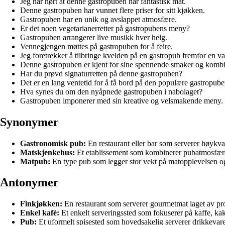
Jeg har hørt at denne gastropuben har fantastisk mat.
Denne gastropuben har vunnet flere priser for sitt kjøkken.
Gastropuben har en unik og avslappet atmosfære.
Er det noen vegetarianerretter på gastropubens meny?
Gastropuben arrangerer live musikk hver helg.
Vennegjengen møttes på gastropuben for å feire.
Jeg foretrekker å tilbringe kvelden på en gastropub fremfor en va
Denne gastropuben er kjent for sine spennende smaker og kombi
Har du prøvd signaturretten på denne gastropuben?
Det er en lang ventetid for å få bord på den populære gastropube
Hva synes du om den nyåpnede gastropuben i nabolaget?
Gastropuben imponerer med sin kreative og velsmakende meny.
Synonymer
Gastronomisk pub:
En restaurant eller bar som serverer høykval
Matskjenkehus:
Et etablissement som kombinerer pubatmosfære m
Matpub:
En type pub som legger stor vekt på matopplevelsen og s
Antonymer
Finkjøkken:
En restaurant som serverer gourmetmat laget av pro
Enkel kafé:
Et enkelt serveringssted som fokuserer på kaffe, kake
Pub:
Et uformelt spisested som hovedsakelig serverer drikkevare