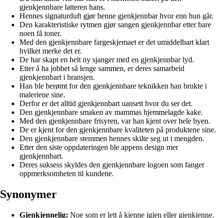
gjenkjennbare latteren hans.
Hennes signaturduft gjør henne gjenkjennbar hvor enn hun går.
Den karakteristiske rytmen gjør sangen gjenkjennbar etter bare
noen få toner.
Med den gjenkjennbare fargeskjemaet er det umiddelbart klart
hvilket merke det er.
De har skapt en helt ny sjanger med en gjenkjennbar lyd.
Etter å ha jobbet så lenge sammen, er deres samarbeid
gjenkjennbart i bransjen.
Han ble berømt for den gjenkjennbare teknikken han brukte i
maleriene sine.
Derfor er det alltid gjenkjennbart uansett hvor du ser det.
Den gjenkjennbare smaken av mammas hjemmelagde kake.
Med den gjenkjennbare frisyren, var han kjent over hele byen.
De er kjent for den gjenkjennbare kvaliteten på produktene sine.
Den gjenkjennbare stemmen hennes skilte seg ut i mengden.
Etter den siste oppdateringen ble appens design mer
gjenkjennbart.
Deres suksess skyldes den gjenkjennbare logoen som fanger
oppmerksomheten til kundene.
Synonymer
Gjenkjennelig:
Noe som er lett å kjenne igjen eller gjenkjenne.