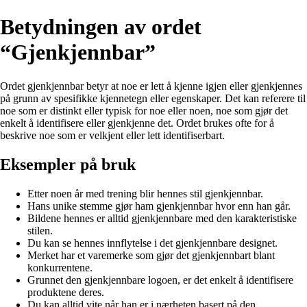
Betydningen av ordet
“Gjenkjennbar”
Ordet gjenkjennbar betyr at noe er lett å kjenne igjen eller gjenkjennes
på grunn av spesifikke kjennetegn eller egenskaper. Det kan referere til
noe som er distinkt eller typisk for noe eller noen, noe som gjør det
enkelt å identifisere eller gjenkjenne det. Ordet brukes ofte for å
beskrive noe som er velkjent eller lett identifiserbart.
Eksempler på bruk
Etter noen år med trening blir hennes stil gjenkjennbar.
Hans unike stemme gjør ham gjenkjennbar hvor enn han går.
Bildene hennes er alltid gjenkjennbare med den karakteristiske
stilen.
Du kan se hennes innflytelse i det gjenkjennbare designet.
Merket har et varemerke som gjør det gjenkjennbart blant
konkurrentene.
Grunnet den gjenkjennbare logoen, er det enkelt å identifisere
produktene deres.
Du kan alltid vite når han er i nærheten basert på den