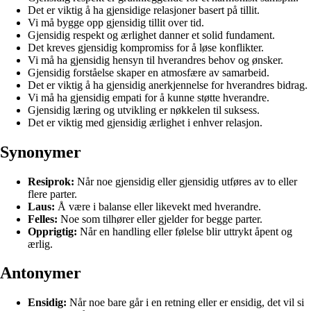
Det er viktig å ha gjensidige relasjoner basert på tillit.
Vi må bygge opp gjensidig tillit over tid.
Gjensidig respekt og ærlighet danner et solid fundament.
Det kreves gjensidig kompromiss for å løse konflikter.
Vi må ha gjensidig hensyn til hverandres behov og ønsker.
Gjensidig forståelse skaper en atmosfære av samarbeid.
Det er viktig å ha gjensidig anerkjennelse for hverandres bidrag.
Vi må ha gjensidig empati for å kunne støtte hverandre.
Gjensidig læring og utvikling er nøkkelen til suksess.
Det er viktig med gjensidig ærlighet i enhver relasjon.
Synonymer
Resiprok:
Når noe gjensidig eller gjensidig utføres av to eller
flere parter.
Laus:
Å være i balanse eller likevekt med hverandre.
Felles:
Noe som tilhører eller gjelder for begge parter.
Opprigtig:
Når en handling eller følelse blir uttrykt åpent og
ærlig.
Antonymer
Ensidig:
Når noe bare går i en retning eller er ensidig, det vil si