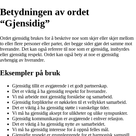
Betydningen av ordet
“Gjensidig”
Ordet gjensidig brukes for å beskrive noe som skjer eller skjer mellom
to eller flere personer eller parter, der begge sider gjør det samme mot
hverandre. Det kan også referere til noe som er gjensidig, innbyrdes
eller gjensidig respekt. Ordet kan også bety at noe er gjensidig
avhengig av hverandre.
Eksempler på bruk
Gjensidig tillit er avgjørende i et godt partnerskap.
Det er viktig å ha gjensidig respekt for hverandre.
Vi må arbeide mot gjensidig forståelse og samarbeid.
Gjensidig forpliktelse er nøkkelen til et vellykket samarbeid.
Det er viktig å ha gjensidig støtte i vanskelige tider.
Vi må ha gjensidig aksept for ulikheter og ulike synspunkter.
Gjensidig kommunikasjon er avgjørende i enhver relasjon.
Det er viktig å ha gjensidig nytte av samarbeidet.
Vi må ha gjensidig interesse for å oppnå felles mål.
Gjensidig respekt er grunnleggende for et harmonisk samspill.