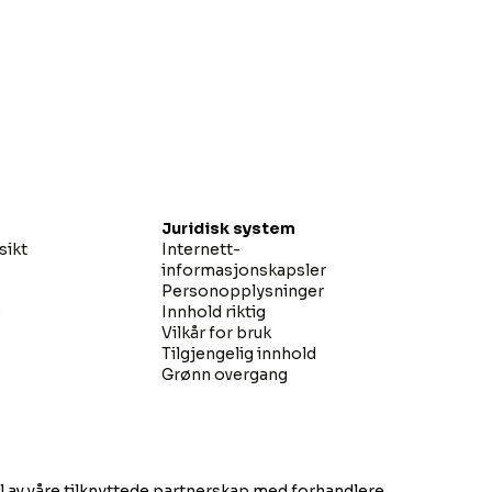
Juridisk system
sikt
Internett-
informasjonskapsler
Personopplysninger
e
Innhold riktig
Vilkår for bruk
Tilgjengelig innhold
Grønn overgang
el av våre tilknyttede partnerskap med forhandlere.