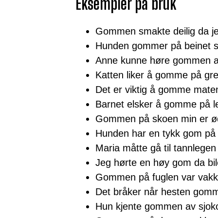
Eksempler på bruk
Gommen smakte deilig da je
Hunden gommer på beinet si
Anne kunne høre gommen a
Katten liker å gomme på gre
Det er viktig å gomme maten
Barnet elsker å gomme på l
Gommen på skoen min er ød
Hunden har en tykk gom på 
Maria måtte gå til tannlege
Jeg hørte en høy gom da bile
Gommen på fuglen var vakke
Det bråker når hesten gomm
Hun kjente gommen av sjoko