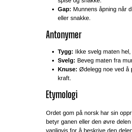
spise og snakke.
Gap:
Munnens åpning når den
eller snakke.
Antonymer
Tygg:
Ikke svelg maten hel,
Svelg:
Beveg maten fra mun
Knuse:
Ødelegg noe ved å p
kraft.
Etymologi
Ordet gom på norsk har sin opp
betyr ganen eller den øvre dele
vanligvis for å beskrive den del