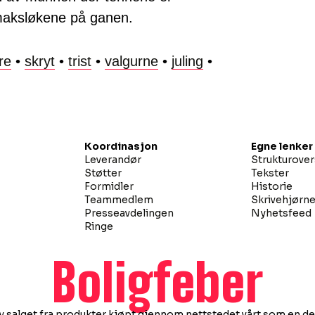
l smaksløkene på ganen.
tre
•
skryt
•
trist
•
valgurne
•
juling
•
Koordinasjon
Egne lenker
Leverandør
Strukturover
Støtter
Tekster
Formidler
Historie
Teammedlem
Skrivehjørn
Presseavdelingen
Nyhetsfeed
Ringe
Boligfeber
 av salget fra produkter kjøpt gjennom nettstedet vårt som en d