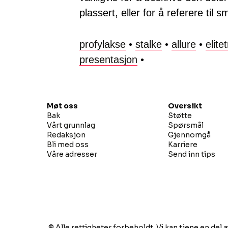
plassert, eller for å referere ti
profylakse
•
stalke
•
allure
•
elite
presentasjon
•
Møt oss
Oversikt
Bak
Støtte
Vårt grunnlag
Spørsmål
Redaksjon
Gjennomgå
Bli med oss
Karriere
Våre adresser
Send inn tips
© Alle rettigheter forbeholdt. Vi kan tjene en del