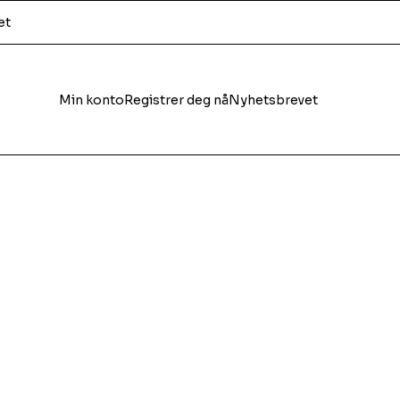
et
Min konto
Registrer deg nå
Nyhetsbrevet