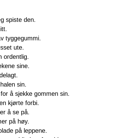
g spiste den.
tt.
v tyggegummi.
sset ute.
 ordentlig.
ekene sine.
elagt.
halen sin.
n for å sjekke gommen sin.
n kjørte forbi.
r å se på.
er på høy.
lade på leppene.