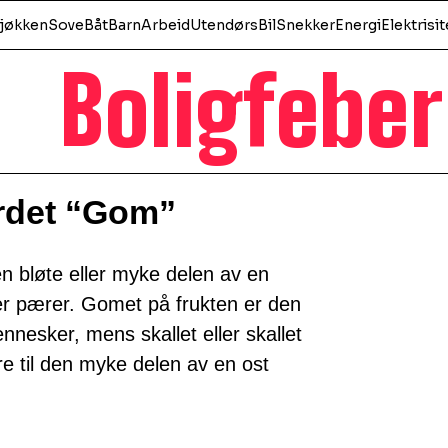
jøkken
Sove
Båt
Barn
Arbeid
Utendørs
Bil
Snekker
Energi
Elektrisit
Boligfeber
rdet “Gom”
n bløte eller myke delen av en
ller pærer. Gomet på frukten er den
nnesker, mens skallet eller skallet
re til den myke delen av en ost