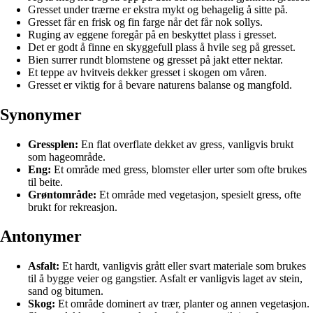
Gresset under trærne er ekstra mykt og behagelig å sitte på.
Gresset får en frisk og fin farge når det får nok sollys.
Ruging av eggene foregår på en beskyttet plass i gresset.
Det er godt å finne en skyggefull plass å hvile seg på gresset.
Bien surrer rundt blomstene og gresset på jakt etter nektar.
Et teppe av hvitveis dekker gresset i skogen om våren.
Gresset er viktig for å bevare naturens balanse og mangfold.
Synonymer
Gressplen:
En flat overflate dekket av gress, vanligvis brukt
som hageområde.
Eng:
Et område med gress, blomster eller urter som ofte brukes
til beite.
Grøntområde:
Et område med vegetasjon, spesielt gress, ofte
brukt for rekreasjon.
Antonymer
Asfalt:
Et hardt, vanligvis grått eller svart materiale som brukes
til å bygge veier og gangstier. Asfalt er vanligvis laget av stein,
sand og bitumen.
Skog:
Et område dominert av trær, planter og annen vegetasjon.