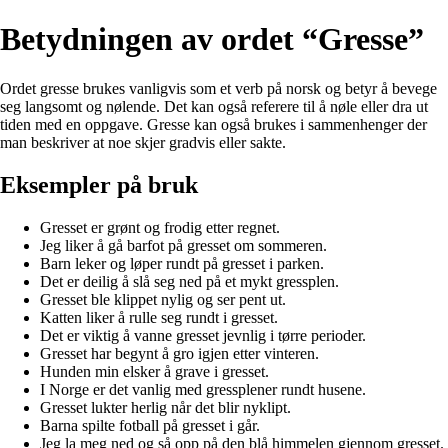
Betydningen av ordet “Gresse”
Ordet gresse brukes vanligvis som et verb på norsk og betyr å bevege
seg langsomt og nølende. Det kan også referere til å nøle eller dra ut
tiden med en oppgave. Gresse kan også brukes i sammenhenger der
man beskriver at noe skjer gradvis eller sakte.
Eksempler på bruk
Gresset er grønt og frodig etter regnet.
Jeg liker å gå barfot på gresset om sommeren.
Barn leker og løper rundt på gresset i parken.
Det er deilig å slå seg ned på et mykt gressplen.
Gresset ble klippet nylig og ser pent ut.
Katten liker å rulle seg rundt i gresset.
Det er viktig å vanne gresset jevnlig i tørre perioder.
Gresset har begynt å gro igjen etter vinteren.
Hunden min elsker å grave i gresset.
I Norge er det vanlig med gressplener rundt husene.
Gresset lukter herlig når det blir nyklipt.
Barna spilte fotball på gresset i går.
Jeg la meg ned og så opp på den blå himmelen gjennom gresset.