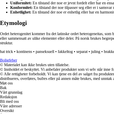
Uniformitet:
En tilstand der noe er jevnt fordelt eller har en ensa
Konformitet:
En tilstand der noe tilpasser seg eller er i samsva
Enhetlighet:
En tilstand der noe er enhetlig eller har en harmoni
Etymologi
Ordet heterogenitet kommer fra det latinske ordet heterogeneitas, som best
eller sammensatt av ulike elementer eller deler. På norsk brukes begrepe
struktur.
hat trick
•
kontinens
•
panseksuell
•
fakkeltog
•
separat
•
juling
•
brakk
Boligfeber
© Materialet kan ikke brukes uten tillatelse.
© Innholdet er beskyttet. Vi anbefaler produkter som vi selv står inne 
© Alle rettigheter forbeholdt. Vi kan tjene en del av salget fra produk
distribueres, overføres, bufres eller på annen måte brukes, med unntak av
Møt oss
Bak
Vårt grunnlag
Redaksjon
Bli med oss
Våre adresser
Oversikt