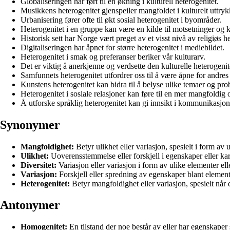
Globaliseringen har ført til en økning i kulturell heterogenitet.
Musikkens heterogenitet gjenspeiler mangfoldet i kulturelt uttryk
Urbanisering fører ofte til økt sosial heterogenitet i byområder.
Heterogenitet i en gruppe kan være en kilde til motsetninger og k
Historisk sett har Norge vært preget av et visst nivå av religiøs he
Digitaliseringen har åpnet for større heterogenitet i mediebildet.
Heterogenitet i smak og preferanser beriker vår kulturarv.
Det er viktig å anerkjenne og verdsette den kulturelle heterogeni
Samfunnets heterogenitet utfordrer oss til å være åpne for andres
Kunstens heterogenitet kan bidra til å belyse ulike temaer og prob
Heterogenitet i sosiale relasjoner kan føre til en mer mangfoldig
Å utforske språklig heterogenitet kan gi innsikt i kommunikasjo
Synonymer
Mangfoldighet:
Betyr ulikhet eller variasjon, spesielt i form av u
Ulikhet:
Uoverensstemmelse eller forskjell i egenskaper eller kar
Diversitet:
Variasjon eller variasjon i form av ulike elementer elle
Variasjon:
Forskjell eller spredning av egenskaper blant elemen
Heterogenitet:
Betyr mangfoldighet eller variasjon, spesielt når
Antonymer
Homogenitet:
En tilstand der noe består av eller har egenskaper s