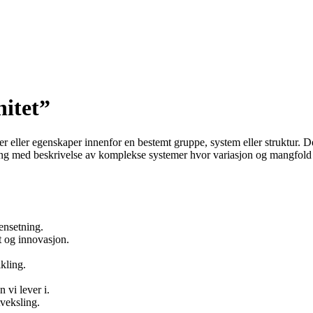
itet”
er eller egenskaper innenfor en bestemt gruppe, system eller struktur. De
ng med beskrivelse av komplekse systemer hvor variasjon og mangfold 
ensetning.
t og innovasjon.
ikling.
 vi lever i.
tveksling.