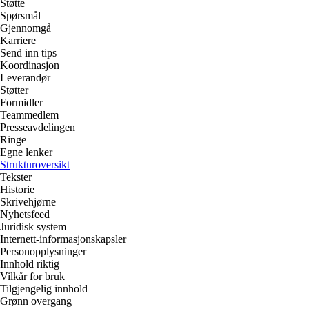
Støtte
Spørsmål
Gjennomgå
Karriere
Send inn tips
Koordinasjon
Leverandør
Støtter
Formidler
Teammedlem
Presseavdelingen
Ringe
Egne lenker
Strukturoversikt
Tekster
Historie
Skrivehjørne
Nyhetsfeed
Juridisk system
Internett-informasjonskapsler
Personopplysninger
Innhold riktig
Vilkår for bruk
Tilgjengelig innhold
Grønn overgang