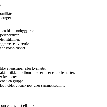
k.
onflikter.
terogenitet.
teten blant innbyggerne.
 perspektiver.
lemstillinger.
 opplevelse av verden.
nens kompleksitet.
like egenskaper eller kvaliteter.
akteristikker mellom ulike enheter eller elementer.
r kvaliteter.
tene i en gruppe.
 det gjelder egenskaper eller sammensetning.
om er ensartet eller lik.