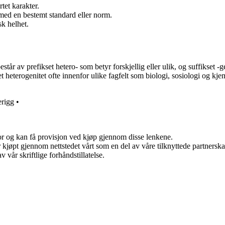
rtet karakter.
r med en bestemt standard eller norm.
sk helhet.
år av prefikset hetero- som betyr forskjellig eller ulik, og suffikset -ge
t heterogenitet ofte innenfor ulike fagfelt som biologi, sosiologi og kje
erigg
•
for og kan få provisjon ved kjøp gjennom disse lenkene.
ter kjøpt gjennom nettstedet vårt som en del av våre tilknyttede partner
 vår skriftlige forhåndstillatelse.