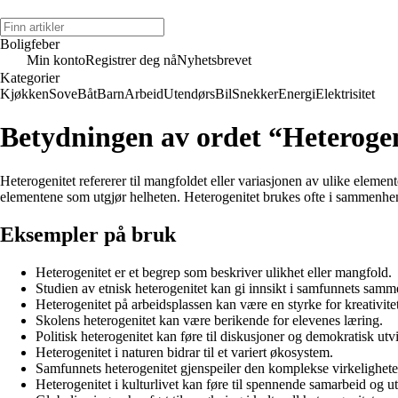
Boligfeber
Min konto
Registrer deg nå
Nyhetsbrevet
Kategorier
Kjøkken
Sove
Båt
Barn
Arbeid
Utendørs
Bil
Snekker
Energi
Elektrisitet
Betydningen av ordet “Heterogen
Heterogenitet refererer til mangfoldet eller variasjonen av ulike element
elementene som utgjør helheten. Heterogenitet brukes ofte i sammenhe
Eksempler på bruk
Heterogenitet er et begrep som beskriver ulikhet eller mangfold.
Studien av etnisk heterogenitet kan gi innsikt i samfunnets samm
Heterogenitet på arbeidsplassen kan være en styrke for kreativite
Skolens heterogenitet kan være berikende for elevenes læring.
Politisk heterogenitet kan føre til diskusjoner og demokratisk utv
Heterogenitet i naturen bidrar til et variert økosystem.
Samfunnets heterogenitet gjenspeiler den komplekse virkeligheten
Heterogenitet i kulturlivet kan føre til spennende samarbeid og u