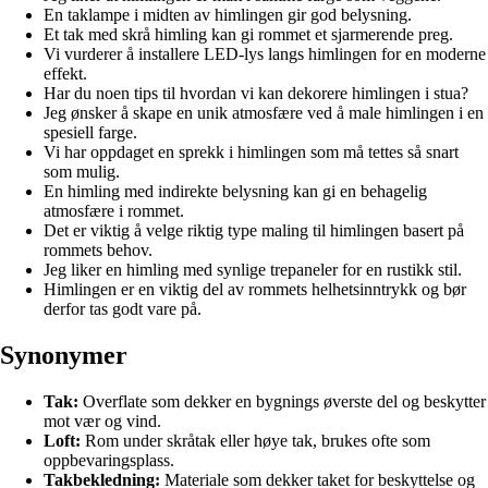
En taklampe i midten av himlingen gir god belysning.
Et tak med skrå himling kan gi rommet et sjarmerende preg.
Vi vurderer å installere LED-lys langs himlingen for en moderne
effekt.
Har du noen tips til hvordan vi kan dekorere himlingen i stua?
Jeg ønsker å skape en unik atmosfære ved å male himlingen i en
spesiell farge.
Vi har oppdaget en sprekk i himlingen som må tettes så snart
som mulig.
En himling med indirekte belysning kan gi en behagelig
atmosfære i rommet.
Det er viktig å velge riktig type maling til himlingen basert på
rommets behov.
Jeg liker en himling med synlige trepaneler for en rustikk stil.
Himlingen er en viktig del av rommets helhetsinntrykk og bør
derfor tas godt vare på.
Synonymer
Tak:
Overflate som dekker en bygnings øverste del og beskytter
mot vær og vind.
Loft:
Rom under skråtak eller høye tak, brukes ofte som
oppbevaringsplass.
Takbekledning:
Materiale som dekker taket for beskyttelse og