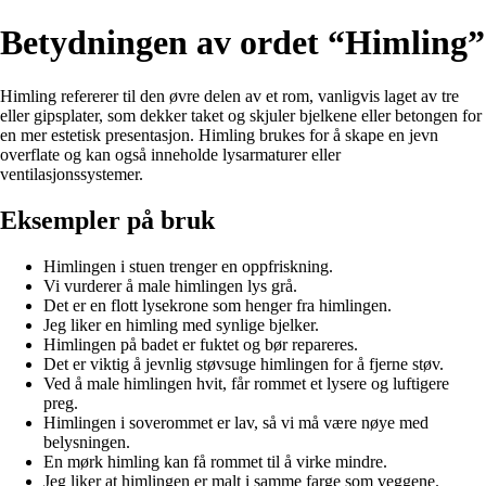
Betydningen av ordet “Himling”
Himling refererer til den øvre delen av et rom, vanligvis laget av tre
eller gipsplater, som dekker taket og skjuler bjelkene eller betongen for
en mer estetisk presentasjon. Himling brukes for å skape en jevn
overflate og kan også inneholde lysarmaturer eller
ventilasjonssystemer.
Eksempler på bruk
Himlingen i stuen trenger en oppfriskning.
Vi vurderer å male himlingen lys grå.
Det er en flott lysekrone som henger fra himlingen.
Jeg liker en himling med synlige bjelker.
Himlingen på badet er fuktet og bør repareres.
Det er viktig å jevnlig støvsuge himlingen for å fjerne støv.
Ved å male himlingen hvit, får rommet et lysere og luftigere
preg.
Himlingen i soverommet er lav, så vi må være nøye med
belysningen.
En mørk himling kan få rommet til å virke mindre.
Jeg liker at himlingen er malt i samme farge som veggene.