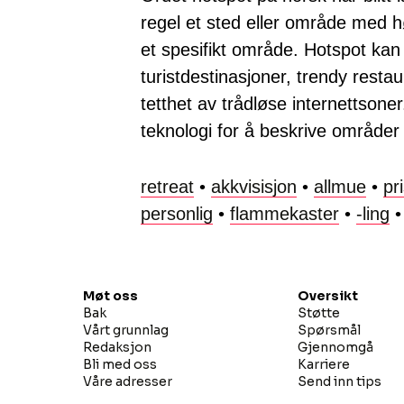
regel et sted eller område med hø
et spesifikt område. Hotspot kan
turistdestinasjoner, trendy rest
tetthet av trådløse internettsone
teknologi for å beskrive områder m
retreat
•
akkvisisjon
•
allmue
•
pr
personlig
•
flammekaster
•
-ling
Møt oss
Oversikt
Bak
Støtte
Vårt grunnlag
Spørsmål
Redaksjon
Gjennomgå
Bli med oss
Karriere
Våre adresser
Send inn tips