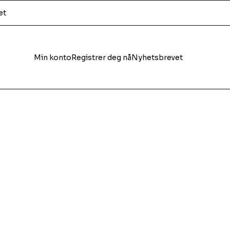
et
Min konto
Registrer deg nå
Nyhetsbrevet