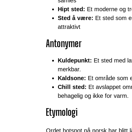
samles
Hipt sted:
Et moderne og tr
Sted å være:
Et sted som er
attraktivt
Antonymer
Kuldepunkt:
Et sted med lav
merkbar.
Kaldsone:
Et område som er 
Chill sted:
Et avslappet omr
behagelig og ikke for varm.
Etymologi
Ordet hotspot på norsk har blitt 