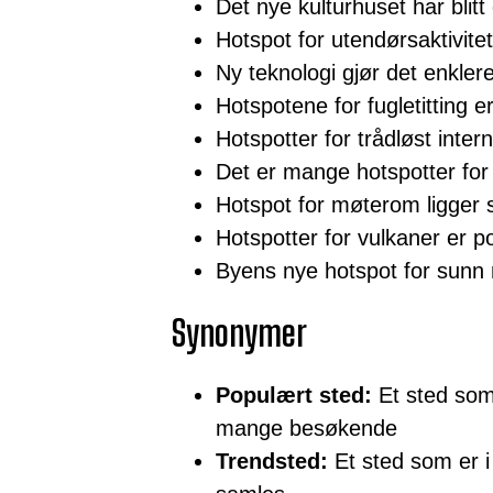
Det nye kulturhuset har blit
Hotspot for utendørsaktivite
Ny teknologi gjør det enklere
Hotspotene for fugletitting er
Hotspotter for trådløst inter
Det er mange hotspotter for
Hotspot for møterom ligger sen
Hotspotter for vulkaner er p
Byens nye hotspot for sunn m
Synonymer
Populært sted:
Et sted som 
mange besøkende
Trendsted:
Et sted som er 