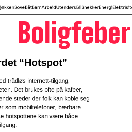
jøkken
Sove
Båt
Barn
Arbeid
Utendørs
Bil
Snekker
Energi
Elektrisit
Boligfeber
rdet “Hotspot”
ed trådløs internett-tilgang,
heten. Det brukes ofte på kafeer,
gnende steder der folk kan koble seg
ter som mobiltelefoner, bærbare
sse hotspottene kan være både
tilgang.