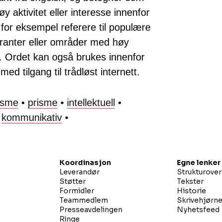
y aktivitet eller interesse innenfor
 for eksempel referere til populære
auranter eller områder med høy
r. Ordet kan også brukes innenfor
ed tilgang til trådløst internett.
isme
•
prisme
•
intellektuell
•
•
kommunikativ
•
Koordinasjon
Egne lenker
Leverandør
Strukturover
Støtter
Tekster
Formidler
Historie
Teammedlem
Skrivehjørn
Presseavdelingen
Nyhetsfeed
Ringe