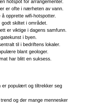
t en hotspot for arrangementer.
ter er ofte i nærheten av vann.
 å opprette wifi-hotspotter.
 godt skiltet i området.
nett er viktige i dagens samfunn.
 gatekunst i byen.
tralt til i bedriftens lokaler.
opulære blant geologer.
at har blitt en suksess.
er populært og tiltrekker seg
i trend og der mange mennesker