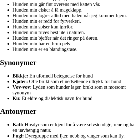
Hunden min går fint overens med katten vår.
Hunden min elsker å få mageklapp.
Hunden min logrer alltid med halen når jeg kommer hjem.
Hunden min er redd for fyrverkeri.
Hunden min spiser kun tørrfôr.
Hunden min trives best ute i naturen.
Hunden min bjeffer når det ringer på døren.
Hunden min har en brun pels.
Hunden min er en blandingsrase.
Synonymer
Bikkje:
En uformell betegnelse for hund
Kjøter:
Ofte brukt som et nedsettende uttrykk for hund
Vov-vov:
Lyden som hunder lager, brukt som et morsomt
synonym
Ku:
Et eldre og dialektisk navn for hund
Antonymer
Katt:
Husdyr som er kjent for å være selvstendige, rene og ha
en uavhengig natur.
Fugl:
Dyregruppe med fjær, nebb og vinger som kan fly.