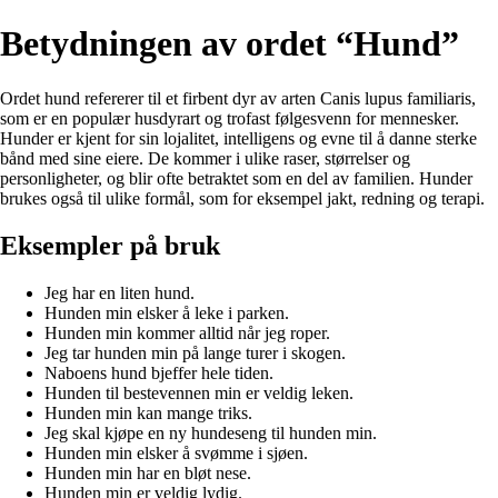
Betydningen av ordet “Hund”
Ordet hund refererer til et firbent dyr av arten Canis lupus familiaris,
som er en populær husdyrart og trofast følgesvenn for mennesker.
Hunder er kjent for sin lojalitet, intelligens og evne til å danne sterke
bånd med sine eiere. De kommer i ulike raser, størrelser og
personligheter, og blir ofte betraktet som en del av familien. Hunder
brukes også til ulike formål, som for eksempel jakt, redning og terapi.
Eksempler på bruk
Jeg har en liten hund.
Hunden min elsker å leke i parken.
Hunden min kommer alltid når jeg roper.
Jeg tar hunden min på lange turer i skogen.
Naboens hund bjeffer hele tiden.
Hunden til bestevennen min er veldig leken.
Hunden min kan mange triks.
Jeg skal kjøpe en ny hundeseng til hunden min.
Hunden min elsker å svømme i sjøen.
Hunden min har en bløt nese.
Hunden min er veldig lydig.