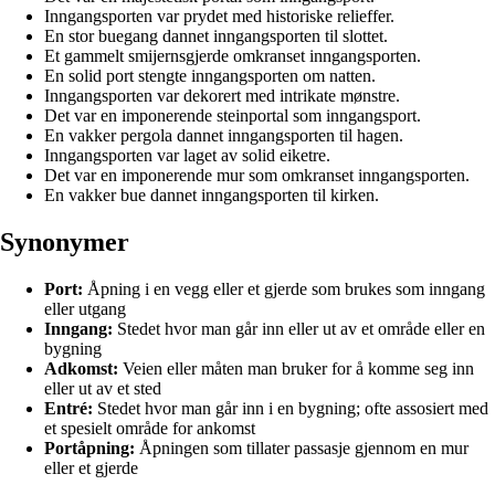
Inngangsporten var prydet med historiske relieffer.
En stor buegang dannet inngangsporten til slottet.
Et gammelt smijernsgjerde omkranset inngangsporten.
En solid port stengte inngangsporten om natten.
Inngangsporten var dekorert med intrikate mønstre.
Det var en imponerende steinportal som inngangsport.
En vakker pergola dannet inngangsporten til hagen.
Inngangsporten var laget av solid eiketre.
Det var en imponerende mur som omkranset inngangsporten.
En vakker bue dannet inngangsporten til kirken.
Synonymer
Port:
Åpning i en vegg eller et gjerde som brukes som inngang
eller utgang
Inngang:
Stedet hvor man går inn eller ut av et område eller en
bygning
Adkomst:
Veien eller måten man bruker for å komme seg inn
eller ut av et sted
Entré:
Stedet hvor man går inn i en bygning; ofte assosiert med
et spesielt område for ankomst
Portåpning:
Åpningen som tillater passasje gjennom en mur
eller et gjerde