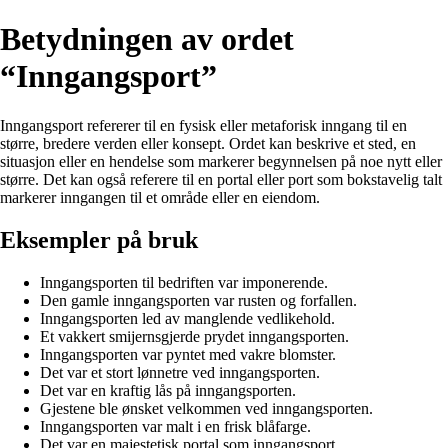
Betydningen av ordet
“Inngangsport”
Inngangsport refererer til en fysisk eller metaforisk inngang til en
større, bredere verden eller konsept. Ordet kan beskrive et sted, en
situasjon eller en hendelse som markerer begynnelsen på noe nytt eller
større. Det kan også referere til en portal eller port som bokstavelig talt
markerer inngangen til et område eller en eiendom.
Eksempler på bruk
Inngangsporten til bedriften var imponerende.
Den gamle inngangsporten var rusten og forfallen.
Inngangsporten led av manglende vedlikehold.
Et vakkert smijernsgjerde prydet inngangsporten.
Inngangsporten var pyntet med vakre blomster.
Det var et stort lønnetre ved inngangsporten.
Det var en kraftig lås på inngangsporten.
Gjestene ble ønsket velkommen ved inngangsporten.
Inngangsporten var malt i en frisk blåfarge.
Det var en majestetisk portal som inngangsport.