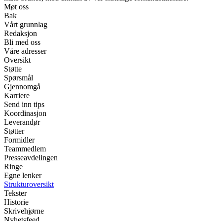
Møt oss
Bak
Vårt grunnlag
Redaksjon
Bli med oss
Våre adresser
Oversikt
Støtte
Spørsmål
Gjennomgå
Karriere
Send inn tips
Koordinasjon
Leverandør
Støtter
Formidler
Teammedlem
Presseavdelingen
Ringe
Egne lenker
Strukturoversikt
Tekster
Historie
Skrivehjørne
Nyhetsfeed