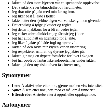
Jakten på den store bjørnen var en spennende opplevelse.
Det å jakte krever tålmodighet og ferdigheter.
Jeg drar ofte på jakt med min far og bror.
Jeg liker best å jakte i fjellet.
Jakten etter den sjeldne elgen var vanskelig, men givende.
Det er viktig å følge jakttider og regler.
Jeg deltar i jaktkurs for å bli en bedre jeger.
Jeg elsker adrenalinkicket jeg får når jeg jakter.
Jeg har alltid hatt en lidenskap for å jakte.
Jeg liker å jakte på både fugl og større vilt.
Jakten på den hvite reinsdyren var en utfordring.
Jeg respekterer naturen og dyrene jeg jakter på.
Jakten gir meg en dypere forståelse for livet i skogen.
Jeg har opplevd fantastiske soloppganger under jakten.
Jakten på den mystiske ulven fascinerer meg.
Synonymer
Lete:
Å aktivt søke etter noe, gjerne med en viss intensitet.
Søke:
Å lete etter noe, ofte med et mål om å finne det.
Etterstrebe:
Å strebe etter å oppnå eller oppdage noe.
Antonymer