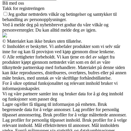
Bli med oss
Takk for registreringen
Jeg godtar nettstedets vilkår og betingelser og samtykker til
behandling av personopplysninger.
Ved å melde deg på nyhetsbrevet godtar du våre vilkår og
personvernregler. Du kan alltid melde deg av igjen.
© Materialet kan ikke brukes uten tillatelse.
© Innholdet er beskyttet. Vi anbefaler produkter som vi selv står
inne for og kan få provisjon ved kjøp gjennom disse lenkene.
© Alle rettigheter forbeholdt. Vi kan tjene en del av salget fra
produkter kjøpt gjennom nettstedet vårt som en del av våre
tilknyttede partnerskap med forhandlere. Materialet på denne siden
kan ikke reproduseres, distribueres, overføres, bufres eller på annen
måte brukes, med unntak av vår skriftlige forhåndstillatelse.
For å sikre optimal funksjonalitet og relevant innhold bruker vi
informasjonskapsler.
Vi og våre partnere samler inn og bruker data for å gi deg innhold
og funksjoner som passer deg
Lagre og/eller få tilgang til informasjon på enheten. Bruk
begrensede data for å velge annonser. Lag profiler for personlig
tilpasset annonsering. Bruk profiler for å velge målrettede annonser.
Lag profiler for personlig tilpasset innhold. Bruk profiler for å velge
relevant innhold. Mål effektiviteten til annonser. Mål innholdets
ytelse. Forstå målgrupper via statistikk og datakombinasjoner.