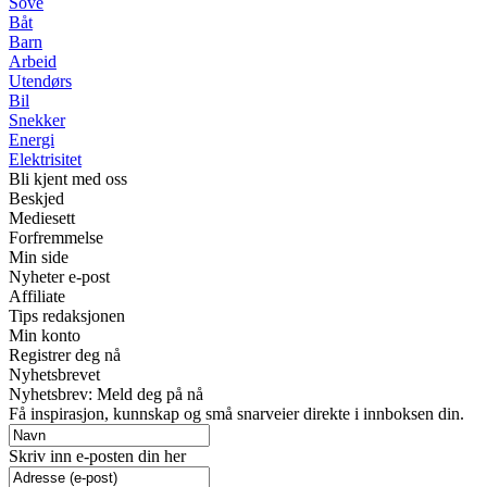
Sove
Båt
Barn
Arbeid
Utendørs
Bil
Snekker
Energi
Elektrisitet
Bli kjent med oss
Beskjed
Mediesett
Forfremmelse
Min side
Nyheter e-post
Affiliate
Tips redaksjonen
Min konto
Registrer deg nå
Nyhetsbrevet
Nyhetsbrev: Meld deg på nå
Få inspirasjon, kunnskap og små snarveier direkte i innboksen din.
Skriv inn e-posten din her