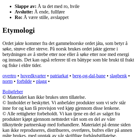
Slappe av:
Å ta det med ro, hvile
Avslutte:
Å ende, fullføre
Ro:
Å være stille, avslappet
Etymologi
Ordet jakte kommer fra det gammelnorske ordet játa, som betyr å
søke, strøve eller streve. På norsk brukes ordet jakte gjerne i
betydningen av å strebe etter noe eller å søke etter noe med energi
og innsats. Det kan også referere til en båttype som ble brukt til frakt
og fiske i eldre tider.
overtro
•
hovedkvarter
•
patriarkat
•
berg-og-dal-bane
•
slagbenk
•
norm
•
forbilde
•
plagg
•
Boligfeber
© Materialet kan ikke brukes uten tillatelse.
© Innholdet er beskyttet. Vi anbefaler produkter som vi selv står
inne for og kan få provisjon ved kjøp gjennom disse lenkene.
© Alle rettigheter forbeholdt. Vi kan tjene en del av salget fra
produkter kjøpt gjennom nettstedet vårt som en del av våre
tilknyttede partnerskap med forhandlere. Materialet på denne siden
kan ikke reproduseres, distribueres, overføres, bufres eller på annen
måte brukes, med unntak av vår skriftlige forhåndstillatelse.