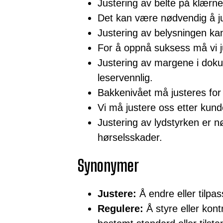
Justering av belte på klærne
Det kan være nødvendig å ju
Justering av belysningen k
For å oppnå suksess må vi 
Justering av margene i doku
leservennlig.
Bakkenivået må justeres fo
Vi må justere oss etter kun
Justering av lydstyrken er n
hørselsskader.
Synonymer
Justere:
Å endre eller tilpa
Regulere:
Å styre eller kont