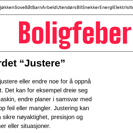
jøkken
Sove
Båt
Barn
Arbeid
Utendørs
Bil
Snekker
Energi
Elektrisit
Boligfeber
det “Justere”
njustere eller endre noe for å oppnå
tet. Det kan for eksempel dreie seg
 maskin, endre planer i samsvar med
p feil eller mangler. Justering kan
sikre nøyaktighet, presisjon og
mer eller situasjoner.