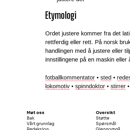
Etymologi
Ordet justere kommer fra det lat
rettferdig eller rett. På norsk br
handlingen med å justere eller ti
innstillingene på en maskin eller 
fotballkommentator
•
sted
•
rede
lokomotiv
•
spinndoktor
•
stirrer
Møt oss
Oversikt
Bak
Støtte
Vårt grunnlag
Spørsmål
Redaksjon
Gjennomgå