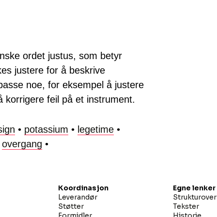
inske ordet justus, som betyr
ukes justere for å beskrive
lpasse noe, for eksempel å justere
å korrigere feil på et instrument.
sign
•
potassium
•
legetime
•
•
overgang
•
Koordinasjon
Egne lenker
Leverandør
Strukturover
Støtter
Tekster
Formidler
Historie