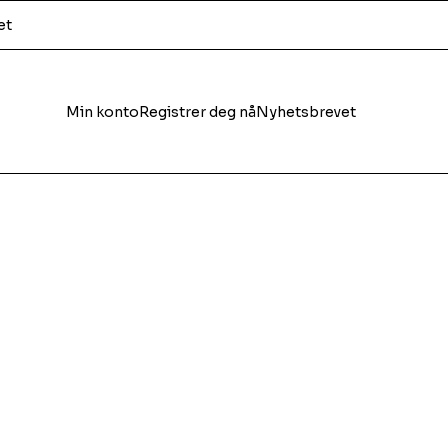
et
Min konto
Registrer deg nå
Nyhetsbrevet