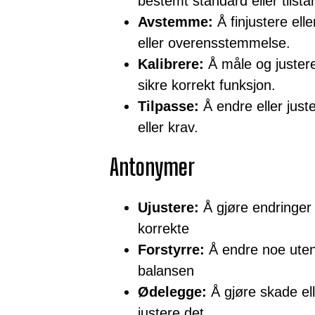
bestemt standard eller tilsta
Avstemme:
Å finjustere elle
eller overensstemmelse.
Kalibrere:
Å måle og justere
sikre korrekt funksjon.
Tilpasse:
Å endre eller juste
eller krav.
Antonymer
Ujustere:
Å gjøre endringer 
korrekte
Forstyrre:
Å endre noe uten 
balansen
Ødelegge:
Å gjøre skade ell
justere det