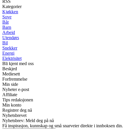
RSS
Kategorier
Kjøkken
Sove
Båt
Barn
Arbeid
Utendørs
Bil
Snekker
Energi
Elektrisitet
Bli kjent med oss
Beskjed
Mediesett
Forfremmelse
Min side
Nyheter e-post
Affiliate
Tips redaksjonen
Min konto
Registrer deg nå
Nyhetsbrevet
Nyhetsbrev: Meld deg på nå
Få inspirasjon, kunnskap og små snarveier direkte i innboksen din.