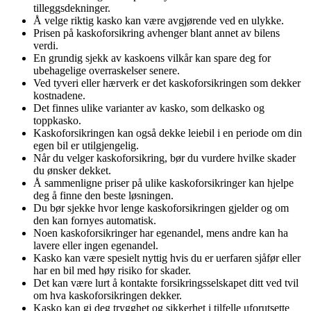
tilleggsdekninger.
Å velge riktig kasko kan være avgjørende ved en ulykke.
Prisen på kaskoforsikring avhenger blant annet av bilens
verdi.
En grundig sjekk av kaskoens vilkår kan spare deg for
ubehagelige overraskelser senere.
Ved tyveri eller hærverk er det kaskoforsikringen som dekker
kostnadene.
Det finnes ulike varianter av kasko, som delkasko og
toppkasko.
Kaskoforsikringen kan også dekke leiebil i en periode om din
egen bil er utilgjengelig.
Når du velger kaskoforsikring, bør du vurdere hvilke skader
du ønsker dekket.
Å sammenligne priser på ulike kaskoforsikringer kan hjelpe
deg å finne den beste løsningen.
Du bør sjekke hvor lenge kaskoforsikringen gjelder og om
den kan fornyes automatisk.
Noen kaskoforsikringer har egenandel, mens andre kan ha
lavere eller ingen egenandel.
Kasko kan være spesielt nyttig hvis du er uerfaren sjåfør eller
har en bil med høy risiko for skader.
Det kan være lurt å kontakte forsikringsselskapet ditt ved tvil
om hva kaskoforsikringen dekker.
Kasko kan gi deg trygghet og sikkerhet i tilfelle uforutsette