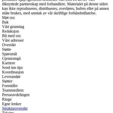
tilknyttede partnerskap med forhandlere. Materialet på denne siden
kan ikke reproduseres, distribueres, overføres, bufres eller på annen
måte brukes, med unntak av vår skriftlige forhåndstillatelse.
Møt oss
Bak
Vårt grunnlag
Redaksjon
Bli med oss
Våre adresser
Oversikt
Støtte
Spørsmål
Gjennomgå
Karriere
Send inn tips
Koordinasjon
Leverandør
Støtter
Formidler
Teammedlem
Presseavdelingen
Ringe
Egne lenker
Strukturoversikt
Tekster