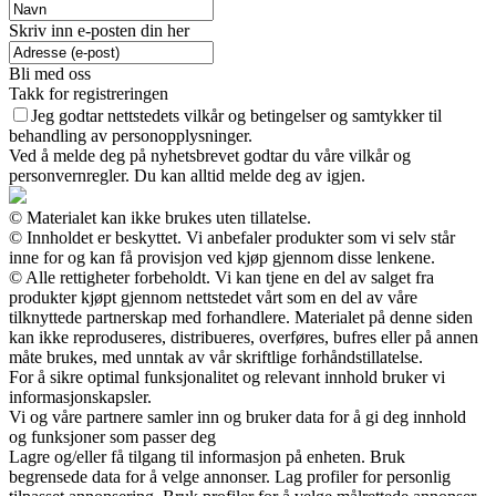
Skriv inn e-posten din her
Bli med oss
Takk for registreringen
Jeg godtar nettstedets vilkår og betingelser og samtykker til
behandling av personopplysninger.
Ved å melde deg på nyhetsbrevet godtar du våre vilkår og
personvernregler. Du kan alltid melde deg av igjen.
© Materialet kan ikke brukes uten tillatelse.
© Innholdet er beskyttet. Vi anbefaler produkter som vi selv står
inne for og kan få provisjon ved kjøp gjennom disse lenkene.
© Alle rettigheter forbeholdt. Vi kan tjene en del av salget fra
produkter kjøpt gjennom nettstedet vårt som en del av våre
tilknyttede partnerskap med forhandlere. Materialet på denne siden
kan ikke reproduseres, distribueres, overføres, bufres eller på annen
måte brukes, med unntak av vår skriftlige forhåndstillatelse.
For å sikre optimal funksjonalitet og relevant innhold bruker vi
informasjonskapsler.
Vi og våre partnere samler inn og bruker data for å gi deg innhold
og funksjoner som passer deg
Lagre og/eller få tilgang til informasjon på enheten. Bruk
begrensede data for å velge annonser. Lag profiler for personlig