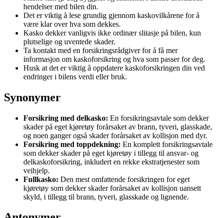
hendelser med bilen din.
Det er viktig å lese grundig gjennom kaskovilkårene for å
være klar over hva som dekkes.
Kasko dekker vanligvis ikke ordinær slitasje på bilen, kun
plutselige og uventede skader.
Ta kontakt med en forsikringsrådgiver for å få mer
informasjon om kaskoforsikring og hva som passer for deg.
Husk at det er viktig å oppdatere kaskoforsikringen din ved
endringer i bilens verdi eller bruk.
Synonymer
Forsikring med delkasko:
En forsikringsavtale som dekker
skader på eget kjøretøy forårsaket av brann, tyveri, glasskade,
og noen ganger også skader forårsaket av kollisjon med dyr.
Forsikring med toppdekning:
En komplett forsikringsavtale
som dekker skader på eget kjøretøy i tillegg til ansvar- og
delkaskoforsikring, inkludert en rekke ekstratjenester som
veihjelp.
Fullkasko:
Den mest omfattende forsikringen for eget
kjøretøy som dekker skader forårsaket av kollisjon uansett
skyld, i tillegg til brann, tyveri, glasskade og lignende.
Antonymer