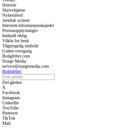
Historie
Skrivehjørne
Nyhetsfeed
Juridisk system
Internett-informasjonskapsler
Personopplysninger
Innhold riktig
Vilkår for bruk
Tilgjengelig innhold
Grønn overgang
Boligfeber.com
Norge Media
service@norgemedia.com
Boligfeber
Del gleden
X
Facebook
Instagram
LinkedIn
YouTube
Pinterest
TikTok
Mail