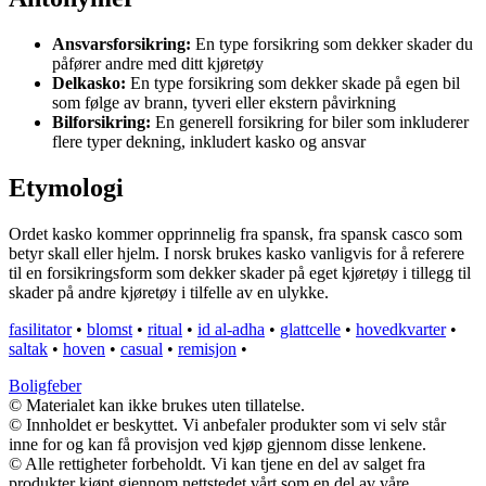
Ansvarsforsikring:
En type forsikring som dekker skader du
påfører andre med ditt kjøretøy
Delkasko:
En type forsikring som dekker skade på egen bil
som følge av brann, tyveri eller ekstern påvirkning
Bilforsikring:
En generell forsikring for biler som inkluderer
flere typer dekning, inkludert kasko og ansvar
Etymologi
Ordet kasko kommer opprinnelig fra spansk, fra spansk casco som
betyr skall eller hjelm. I norsk brukes kasko vanligvis for å referere
til en forsikringsform som dekker skader på eget kjøretøy i tillegg til
skader på andre kjøretøy i tilfelle av en ulykke.
fasilitator
•
blomst
•
ritual
•
id al-adha
•
glattcelle
•
hovedkvarter
•
saltak
•
hoven
•
casual
•
remisjon
•
Boligfeber
© Materialet kan ikke brukes uten tillatelse.
© Innholdet er beskyttet. Vi anbefaler produkter som vi selv står
inne for og kan få provisjon ved kjøp gjennom disse lenkene.
© Alle rettigheter forbeholdt. Vi kan tjene en del av salget fra
produkter kjøpt gjennom nettstedet vårt som en del av våre