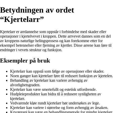
Betydningen av ordet
“Kjertelarr”
Kjertelarr er arrdannelse som oppstår i forbindelse med skader eller
operasjoner i kjertelvevet i kroppen. Dette arrvevet dannes som en del
av kroppens naturlige helingsprosess og kan forekomme etter for
eksempel betennelser eller fjerning av kjertler. Disse arrene kan føre til
endringer i vevets struktur og funksjon.
Eksempler på bruk
Kjertelarr kan oppstå som følge av operasjoner eller skader.
Noen ganger kan kjertelarr føre til redusert funksjon av kjertelen.
Behandling av kjertelarr kan variere avhengig av
alvorlighetsgraden.
Kjertelarr kan være smertefullt og estetisk utfordrende.
Hudpleieprodukter kan bidra til å redusere synligheten av
kjertelarr.
Vedvarende kløe rundt kjertelarr bør undersøkes av lege.
Kjertelarr kan variere i størrelse og form avhengig av årsaken.
Kryoterapi kan være en behandlingsmetode for mindre kjertelarr.