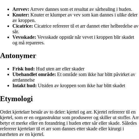
Arrvev:
Arrvev dannes som et resultat av sårhealing i huden.
Knuter:
Knuter er klumper av vev som kan dannes i ulike deler
av kroppen.
Cicatrice:
Cicatrice refererer til et arr dannet etter helbredelse av
sår.
Vevsskade:
Vevsskade oppstår når vevet i kroppen blir skadet
og må repareres.
Antonymer
Frisk hud:
Hud uten arr eller skader
Ubehandlet område:
Et område som ikke har blitt påvirket av
arrdannelse
Intakt hud:
Utsiden av kroppen som ikke har blitt skadet
Etymologi
Ordet kjertelarr består av to deler: kjertel og arr. Kjertel refererer til en
kjertel, som er en organstruktur som produserer og skiller ut stoffer. Arr
betyr et merke eller en forandring i huden etter sår eller skade. Således
refererer kjertelarr til et arr som dannes etter skade eller kirurgi i
nærheten av en kjertel.