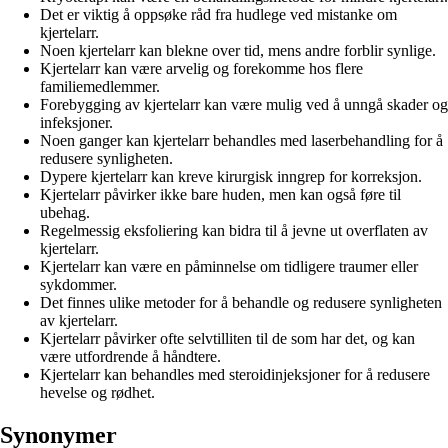
Det er viktig å oppsøke råd fra hudlege ved mistanke om
kjertelarr.
Noen kjertelarr kan blekne over tid, mens andre forblir synlige.
Kjertelarr kan være arvelig og forekomme hos flere
familiemedlemmer.
Forebygging av kjertelarr kan være mulig ved å unngå skader og
infeksjoner.
Noen ganger kan kjertelarr behandles med laserbehandling for å
redusere synligheten.
Dypere kjertelarr kan kreve kirurgisk inngrep for korreksjon.
Kjertelarr påvirker ikke bare huden, men kan også føre til
ubehag.
Regelmessig eksfoliering kan bidra til å jevne ut overflaten av
kjertelarr.
Kjertelarr kan være en påminnelse om tidligere traumer eller
sykdommer.
Det finnes ulike metoder for å behandle og redusere synligheten
av kjertelarr.
Kjertelarr påvirker ofte selvtilliten til de som har det, og kan
være utfordrende å håndtere.
Kjertelarr kan behandles med steroidinjeksjoner for å redusere
hevelse og rødhet.
Synonymer