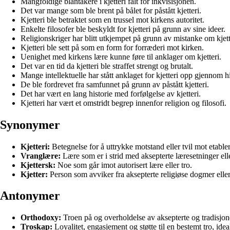
Mangfoldige blantakere i kjetteri falt for inkvisisjonen.
Det var mange som ble brent på bålet for påstått kjetteri.
Kjetteri ble betraktet som en trussel mot kirkens autoritet.
Enkelte filosofer ble beskyldt for kjetteri på grunn av sine ideer.
Religionskriger har blitt utkjempet på grunn av mistanke om kjett
Kjetteri ble sett på som en form for forræderi mot kirken.
Uenighet med kirkens lære kunne føre til anklager om kjetteri.
Det var en tid da kjetteri ble straffet strengt og brutalt.
Mange intellektuelle har stått anklaget for kjetteri opp gjennom hi
De ble fordrevet fra samfunnet på grunn av påstått kjetteri.
Det har vært en lang historie med forfølgelse av kjetteri.
Kjetteri har vært et omstridt begrep innenfor religion og filosofi.
Synonymer
Kjetteri:
Betegnelse for å uttrykke motstand eller tvil mot etabler
Vranglære:
Lære som er i strid med aksepterte læresetninger ell
Kjettersk:
Noe som går imot autorisert lære eller tro.
Kjetter:
Person som avviker fra aksepterte religiøse dogmer eller
Antonymer
Orthodoxy:
Troen på og overholdelse av aksepterte og tradisjonel
Troskap:
Loyalitet, engasjement og støtte til en bestemt tro, ideal