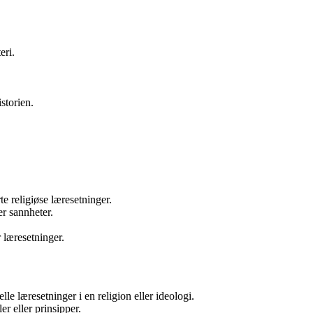
eri.
storien.
te religiøse læresetninger.
er sannheter.
 læresetninger.
le læresetninger i en religion eller ideologi.
er eller prinsipper.