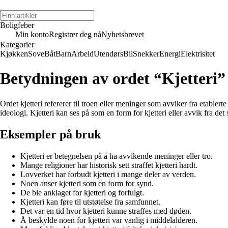
Boligfeber
Min konto
Registrer deg nå
Nyhetsbrevet
Kategorier
Kjøkken
Sove
Båt
Barn
Arbeid
Utendørs
Bil
Snekker
Energi
Elektrisitet
Betydningen av ordet “Kjetteri”
Ordet kjetteri refererer til troen eller meninger som avviker fra etabler
ideologi. Kjetteri kan ses på som en form for kjetteri eller avvik fra det
Eksempler på bruk
Kjetteri er betegnelsen på å ha avvikende meninger eller tro.
Mange religioner har historisk sett straffet kjetteri hardt.
Lovverket har forbudt kjetteri i mange deler av verden.
Noen anser kjetteri som en form for synd.
De ble anklaget for kjetteri og forfulgt.
Kjetteri kan føre til utstøtelse fra samfunnet.
Det var en tid hvor kjetteri kunne straffes med døden.
Å beskylde noen for kjetteri var vanlig i middelalderen.