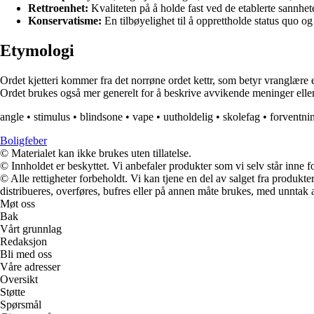
Rettroenhet:
Kvaliteten på å holde fast ved de etablerte sannhet
Konservatisme:
En tilbøyelighet til å opprettholde status quo og 
Etymologi
Ordet kjetteri kommer fra det norrøne ordet kettr, som betyr vranglære ell
Ordet brukes også mer generelt for å beskrive avvikende meninger elle
angle
•
stimulus
•
blindsone
•
vape
•
uutholdelig
•
skolefag
•
forventni
Boligfeber
© Materialet kan ikke brukes uten tillatelse.
© Innholdet er beskyttet. Vi anbefaler produkter som vi selv står inne 
© Alle rettigheter forbeholdt. Vi kan tjene en del av salget fra produk
distribueres, overføres, bufres eller på annen måte brukes, med unntak av
Møt oss
Bak
Vårt grunnlag
Redaksjon
Bli med oss
Våre adresser
Oversikt
Støtte
Spørsmål