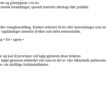
ene og prinsippene i en tro.
motstå forandringer, spesielt innenfor ideologi eller politikk.
er vrangforestilling. Kjetteri refererer til tro eller læresetninger som s
r oppfatninger innenfor hvilket som helst emneområde.
ng
•
fol
•
agens
•
for og kan få provisjon ved kjøp gjennom disse lenkene.
ter kjøpt gjennom nettstedet vårt som en del av våre tilknyttede partner
 vår skriftlige forhåndstillatelse.